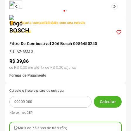
5
º
Kit 4 Pneu Xbri Aro 13
Verifique a compatibilidade com seu veículo
6
º
175 70r14
Clique e veja!
7
º
Filtro De Combustivel 306 Bosch 0986450240
185 65r15
Ref
:
AZ-63313
R$
39,86
8
º
185 60r15
ou
R$ 0,00
em até
1
x de
R$ 0,00
s/juros
Formas de Pagamento
9
º
195 55r15
Calcule o frete e prazo de entrega
10
º
Pneu
Calcular
Não sei meu CEP
Mais de 75 anos de tradição;