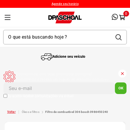
Agende seu horário
0
Adicione seu veículo
1
º
Kit 4 Pneu
Economize em sua primeira compra!
Cadastre-se e receba um cupom de desconto exclusivo.
2
º
Kit Pneu
OK
Eu aceito receber comunicações via e-mail
3
º
Bproauto
óleos e filtros
filtro de combustivel 306 bosch 0986450240
4
º
175 65r14