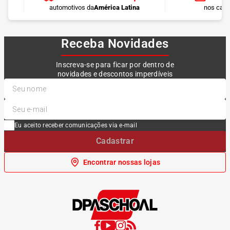
automotivos da
América Latina
nos cart
Receba Novidades
Inscreva-se para ficar por dentro de
novidades e descontos imperdíveis
Eu aceito receber comunicações via e-mail
Cadastrar
Encontrar nossas lojas