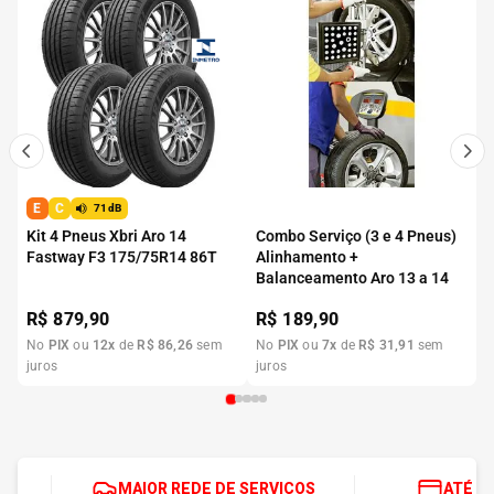
E
C
71dB
Kit 4 Pneus Xbri Aro 14
Combo Serviço (3 e 4 Pneus)
Fastway F3 175/75R14 86T
Alinhamento +
Balanceamento Aro 13 a 14
R$
879,90
R$
189,90
No
PIX
ou
12
x
de
R$
86
,
26
sem
No
PIX
ou
7
x
de
R$
31
,
91
sem
juros
juros
MAIOR REDE DE SERVIÇOS
ATÉ 1