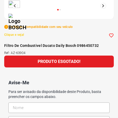
5
º
Kit 4 Pneu Xbri Aro 13
6
º
175 70r14
Verifique a compatibilidade com seu veículo
Clique e veja!
7
º
185 65r15
Filtro De Combustivel Ducato Daily Bosch 0986450732
Ref
:
AZ-63904
8
º
185 60r15
PRODUTO ESGOTADO!
9
º
205 55r16
Avise-Me
10
º
Pneu
Para ser avisado da disponibilidade deste Produto, basta
preencher os campos abaixo.