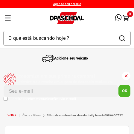
Agende seu horário
0
Adicione seu veículo
1
º
Kit 4 Pneu
Economize em sua primeira compra!
Cadastre-se e receba um cupom de desconto exclusivo.
2
º
Kit Pneu
OK
Eu aceito receber comunicações via e-mail
3
º
Bproauto
óleos e filtros
filtro de combustivel ducato daily bosch 0986450732
4
º
175 65r14