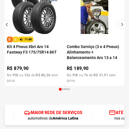
E
C
71dB
Kit 4 Pneus Xbri Aro 14
Combo Serviço (3 e 4 Pneus)
Fastway F3 175/75R14 86T
Alinhamento +
Balanceamento Aro 13 a 14
R$
879,90
R$
189,90
No
PIX
ou
12
x
de
R$
86
,
26
sem
No
PIX
ou
7
x
de
R$
31
,
91
sem
juros
juros
MAIOR REDE DE SERVIÇOS
ATÉ 1
automotivos da
América Latina
nos cart