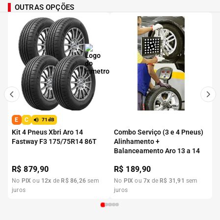
OUTRAS OPÇÕES
E
C
71dB
Kit 4 Pneus Xbri Aro 14
Combo Serviço (3 e 4 Pneus)
Fastway F3 175/75R14 86T
Alinhamento +
Balanceamento Aro 13 a 14
R$
879,90
R$
189,90
No
PIX
ou
12
x
de
R$
86
,
26
sem
No
PIX
ou
7
x
de
R$
31
,
91
sem
juros
juros