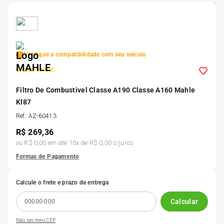
5
º
Kit 4 Pneu Xbri Aro 13
6
º
175 70r14
Verifique a compatibilidade com seu veículo
Clique e veja!
7
º
185 65r15
Filtro De Combustivel Classe A190 Classe A160 Mahle
Kl87
8
º
185 60r15
Ref
:
AZ-60413
R$
269,36
9
º
195 55r15
ou
R$ 0,00
em até
10
x de
R$ 0,00
s/juros
Formas de Pagamento
10
º
Pneu
Calcule o frete e prazo de entrega
Calcular
Não sei meu CEP