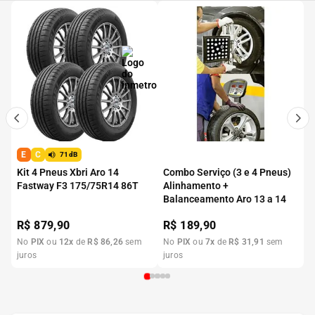
E
C
71dB
Kit 4 Pneus Xbri Aro 14
Combo Serviço (3 e 4 Pneus)
Fastway F3 175/75R14 86T
Alinhamento +
Balanceamento Aro 13 a 14
R$
879,90
R$
189,90
No
PIX
ou
12
x
de
R$
86
,
26
sem
No
PIX
ou
7
x
de
R$
31
,
91
sem
juros
juros