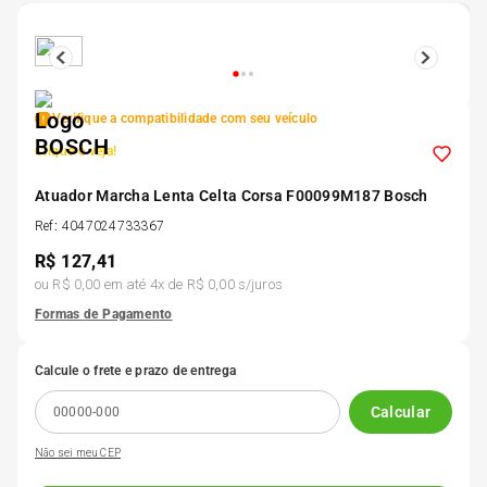
5
º
185 60r15
6
º
205 55r16
Verifique a compatibilidade com seu veículo
Clique e veja!
7
º
Pneu
Atuador Marcha Lenta Celta Corsa F00099M187 Bosch
8
º
Ref
:
4047024733367
195 55r15
R$
127,41
ou
R$ 0,00
em até
4
x de
R$ 0,00
s/juros
9
º
175 65 14
Formas de Pagamento
10
º
175 70r13
Calcule o frete e prazo de entrega
Calcular
Não sei meu CEP