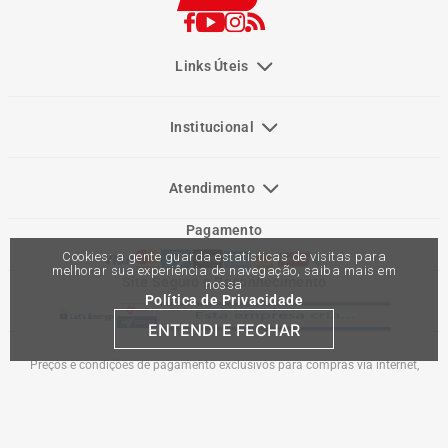
Links Úteis
Institucional
Atendimento
Pagamento
Cookies: a gente guarda estatísticas de visitas para
melhorar sua experiência de navegação, saiba mais em
Site Seguro e Reconhecimento
nossa
Política de Privacidade
ENTENDI E FECHAR
Preços e condições de pagamento exclusivos para compras via internet,
podendo variar nas lojas físicas. Ofertas válidas na compra de até 10 peças de
cada produto por cliente, até o término dos nossos estoques para internet. Caso
os produtos apresentem divergências de valores, o preço válido é o do carrinho
de compras. Vendas sujeitas a análise e confirmação de dados.