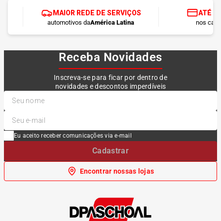
MAIOR REDE DE SERVIÇOS
ATÉ 1
automotivos da
América Latina
nos cart
Receba Novidades
Inscreva-se para ficar por dentro de
novidades e descontos imperdíveis
Eu aceito receber comunicações via e-mail
Cadastrar
Encontrar nossas lojas