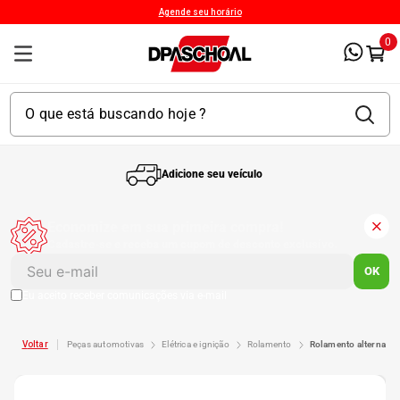
Agende seu horário
0
Adicione seu veículo
1
º
Kit 4 Pneu
Economize em sua primeira compra!
Cadastre-se e receba um cupom de desconto exclusivo.
2
º
Kit Pneu
OK
Eu aceito receber comunicações via e-mail
3
º
Bproauto
peças automotivas
elétrica e ignição
rolamento
rolamento alternad
4
º
Kit 4 Pneu Xbri Aro 13