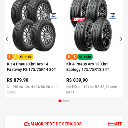
E
C
E
E
71dB
68dB
Kit 4 Pneus Xbri Aro 14
Kit 4 Pneus Aro 13 Xbri
Fastway F3 175/75R14 86T
Ecology 175/75R13 84T
R$
879,90
R$
839,90
No
PIX
ou
12
x
de
R$
86
,
26
sem
No
PIX
ou
12
x
de
R$
82
,
34
sem
juros
juros
MAIOR REDE DE SERVIÇOS
ATÉ 1