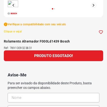
5
º
175 70r14
6
º
185 65r15
Verifique a compatibilidade com seu veículo
Clique e veja!
7
º
185 60r15
Rolamento Alternador F000Ld1439 Bosch
Ref
:
7891009323831
8
º
205 55r16
PRODUTO ESGOTADO!
9
º
Pneu
Avise-Me
10
º
175 65 14
Para ser avisado da disponibilidade deste Produto, basta
preencher os campos abaixo.