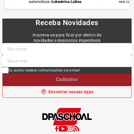
automotivos da
América Latina
nos cart
Receba Novidades
Inscreva-se para ficar por dentro de
novidades e descontos imperdíveis
Eu aceito receber comunicações via e-mail
Cadastrar
Encontrar nossas lojas