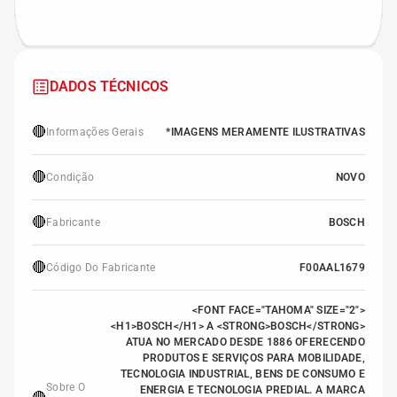
DADOS TÉCNICOS
🔴
Informações Gerais
*IMAGENS MERAMENTE ILUSTRATIVAS
🔴
Condição
NOVO
🔴
Fabricante
BOSCH
🔴
Código Do Fabricante
F00AAL1679
<FONT FACE="TAHOMA" SIZE="2">
<H1>BOSCH</H1> A <STRONG>BOSCH</STRONG>
ATUA NO MERCADO DESDE 1886 OFERECENDO
PRODUTOS E SERVIÇOS PARA MOBILIDADE,
TECNOLOGIA INDUSTRIAL, BENS DE CONSUMO E
Sobre O
ENERGIA E TECNOLOGIA PREDIAL. A MARCA