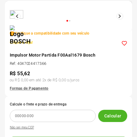
5
º
185 60r15
6
º
205 55r16
Verifique a compatibilidade com seu veículo
Clique e veja!
7
º
Pneu
Impulsor Motor Partida F00Aal1679 Bosch
8
º
Ref
:
4047024417366
195 55r15
R$
55,62
ou
R$ 0,00
em até
2
x de
R$ 0,00
s/juros
9
º
175 65 14
Formas de Pagamento
10
º
175 70r13
Calcule o frete e prazo de entrega
Calcular
Não sei meu CEP