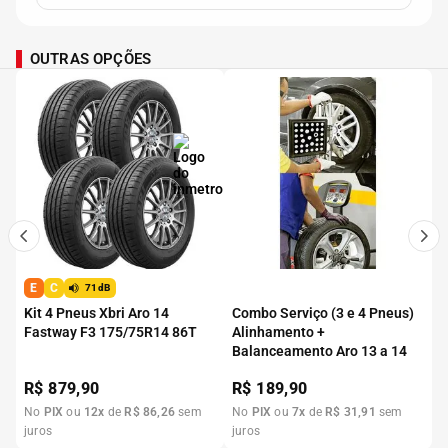
OUTRAS OPÇÕES
E
C
71dB
Kit 4 Pneus Xbri Aro 14
Combo Serviço (3 e 4 Pneus)
Fastway F3 175/75R14 86T
Alinhamento +
Balanceamento Aro 13 a 14
R$
879,90
R$
189,90
No
PIX
ou
12
x
de
R$
86
,
26
sem
No
PIX
ou
7
x
de
R$
31
,
91
sem
juros
juros