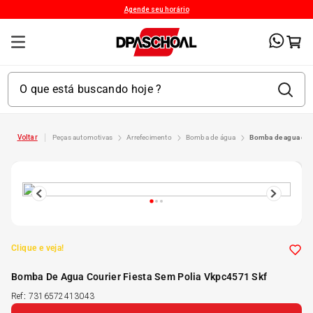
Agende seu horário
peças automotivas
arrefecimento
bomba de água
bomba de agua cou
1
º
Kit 4 Pneu
2
º
Kit Pneu
Clique e veja!
3
º
Bproauto
Bomba De Agua Courier Fiesta Sem Polia Vkpc4571 Skf
4
º
175 65r14
Ref
:
7316572413043