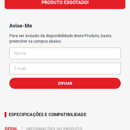
PRODUTO ESGOTADO!
5
º
Kit 4 Pneu Xbri Aro 13
Avise-Me
6
º
175 70r14
Para ser avisado da disponibilidade deste Produto, basta
preencher os campos abaixo.
7
º
185 65r15
8
º
185 60r15
9
º
205 55r16
ENVIAR
10
º
Pneu
ESPECIFICAÇÕES E COMPATIBILIDADE
GERAL
INFORMAÇÕES DO PRODUTO