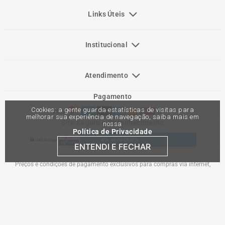
Links Úteis
Institucional
Atendimento
Pagamento
Cookies: a gente guarda estatísticas de visitas para
melhorar sua experiência de navegação, saiba mais em
Site Seguro e Reconhecimento
nossa
Política de Privacidade
ENTENDI E FECHAR
Preços e condições de pagamento exclusivos para compras via internet,
podendo variar nas lojas físicas. Ofertas válidas na compra de até 10 peças de
cada produto por cliente, até o término dos nossos estoques para internet. Caso
os produtos apresentem divergências de valores, o preço válido é o do carrinho
de compras. Vendas sujeitas a análise e confirmação de dados.
Comercial Automotiva S.A. CNPJ: 45.987.005/0001-98
Av Anton Von Zuben 2155, CEP 13.051-900, Campinas-SP​