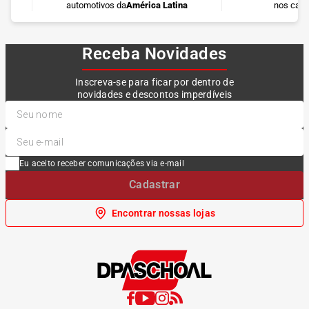
automotivos da
América Latina
nos cart
Receba Novidades
Inscreva-se para ficar por dentro de
novidades e descontos imperdíveis
Eu aceito receber comunicações via e-mail
Cadastrar
Encontrar nossas lojas