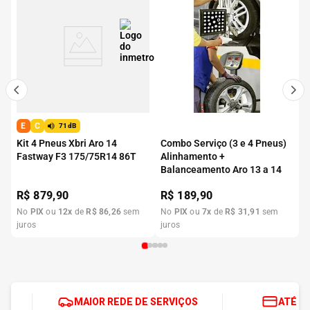
E
C
71dB
Kit 4 Pneus Xbri Aro 14
Combo Serviço (3 e 4 Pneus)
Fastway F3 175/75R14 86T
Alinhamento +
Balanceamento Aro 13 a 14
R$
879,90
R$
189,90
No
PIX
ou
12
x
de
R$
86
,
26
sem
No
PIX
ou
7
x
de
R$
31
,
91
sem
juros
juros
MAIOR REDE DE SERVIÇOS
ATÉ 1