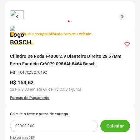
5
º
Kit 4 Pneu Xbri Aro 13
6
º
175 70r14
Verifique a compatibilidade com seu veículo
Clique e veja!
7
º
185 65r15
Cilindro De Roda F4000 2.9 Dianteiro Direito 28,57Mm
Ferro Fundido Cr6079 0986Ab8464 Bosch
8
º
185 60r15
Ref
:
4047025070492
R$
154,62
9
º
195 55r15
ou
R$ 0,00
em até
6
x de
R$ 0,00
s/juros
Formas de Pagamento
10
º
Pneu
Calcule o frete e prazo de entrega
Calcular
Não sei meu CEP