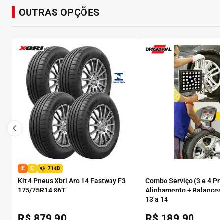
OUTRAS OPÇÕES
E
C
71dB
Kit 4 Pneus Xbri Aro 14 Fastway F3
Combo Serviço (3 e 4 P
175/75R14 86T
Alinhamento + Balance
13 a 14
R$
879,90
R$
189,90