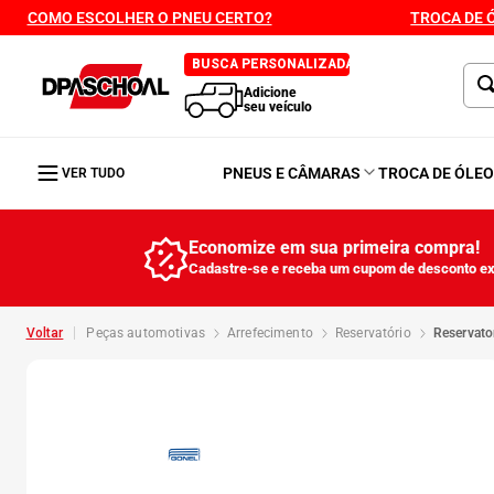
COMO ESCOLHER O PNEU CERTO?
TROCA DE 
BUSCA PERSONALIZADA
Adicione
seu veículo
PNEUS E CÂMARAS
TROCA DE ÓLE
VER TUDO
Economize em sua primeira compra!
Cadastre-se e receba um cupom de desconto ex
peças automotivas
arrefecimento
reservatório
reservat