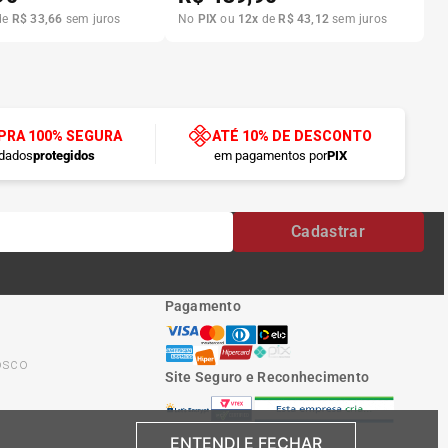
de
R$
33
,
66
sem juros
No
PIX
ou
12
x
de
R$
43
,
12
sem juros
RA 100% SEGURA
ATÉ 10% DE DESCONTO
dados
protegidos
em pagamentos por
PIX
Cadastrar
Pagamento
osco
Site Seguro e Reconhecimento
ENTENDI E FECHAR