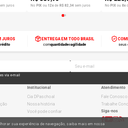
em juros
No
PIX
ou
12
x
de
R$
82
,
34
sem juros
No
PIX
ou
8
x
M JUROS
ENTREGA EM TODO BRASIL
COMP
rédito
com
quantidade
e
agilidade
seus 
es via e-mail
Institucional
Atendimento
Cia DPaschoal
Fale Conosco
ução
Nossa história
Trabalhe Con
Siga-nos
Você pode confiar
Promoções
melhorar sua experiência de navegação, saiba mais em nossa