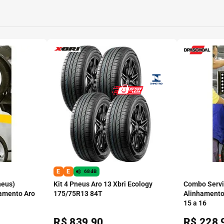
E
E
68dB
neus)
Kit 4 Pneus Aro 13 Xbri Ecology
Combo Serviç
amento Aro
175/75R13 84T
Alinhamento
15 a 16
R$
839,90
R$
228,