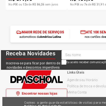
No
PIX
ou
12
x
de
R$
86
,
26
sem juros
No
PIX
ou
7
x
de
R$
31
,
91
s
MAIOR REDE DE SERVIÇOS
ATÉ 10X SE
automotivos da
América Latina
nos cartões de
c
Receba Novidades
Eu aceito receber comunicaçõ
Inscreva-se para ficar por dentro de
novidades e descontos imperdíveis
Links Úteis
Agende seu Horário
Política de troca e devol
Minha Conta
Encontrar nossas lojas
Meus Pedidos
Cookies: a gente guarda estatísticas de visitas para 
Política de Privacidade