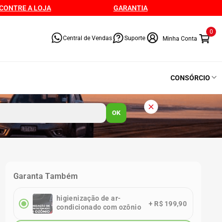
CONTRE A LOJA
GARANTIA
0
Central de Vendas
Suporte
CONSÓRCIO
OK
Garanta Também
higienização de ar-
+
R$ 199,90
condicionado com ozônio