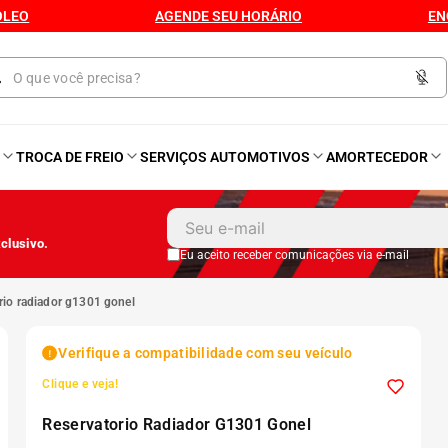
ÓLEO
AGENDE SEU HORÁRIO
EN
O
TROCA DE FREIO
SERVIÇOS AUTOMOTIVOS
AMORTECEDOR
1
º
Kit 4 Pneu
clusivo.
2
º
Bproauto
Eu aceito receber comunicações via e-mail
orio radiador g1301 gonel
3
º
Kit Pneu
Verifique a compatibilidade com seu veículo
4
º
175 65r14
Clique e veja!
Reservatorio Radiador G1301 Gonel
5
º
175 70r14