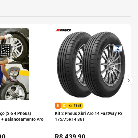
E
C
71dB
o (3 e 4 Pneus)
Kit 2 Pneus Xbri Aro 14 Fastway F3
 + Balanceamento Aro
175/75R14 86T
90
R$
439,90