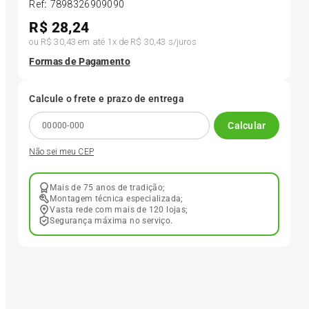
Ref
:
7898326909090
R$
28,24
6
º
Kit 4 Pneu Xbri Aro 13
ou
R$ 30,43
em até
1
x de
R$ 30,43
s/juros
Formas de Pagamento
7
º
185 65r15
Calcule o frete e prazo de entrega
8
º
185 60r15
Calcular
Não sei meu CEP
9
º
205 55r16
Mais de 75 anos de tradição;
10
º
195 55r15
Montagem técnica especializada;
Vasta rede com mais de 120 lojas;
Segurança máxima no serviço.