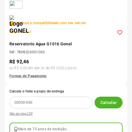
5
º
Kit 4 Pneu Xbri Aro 13
Verifique a compatibilidade com seu veículo
6
º
175 70r14
Clique e veja!
7
º
Reservatorio Agua G1016 Gonel
185 65r15
Ref
:
7898326901063
R$
92,46
8
º
185 60r15
ou
R$ 0,00
em até
3
x de
R$ 0,00
s/juros
Formas de Pagamento
9
º
205 55r16
Calcule o frete e prazo de entrega
10
º
Pneu
Calcular
Não sei meu CEP
Mais de 75 anos de tradição;