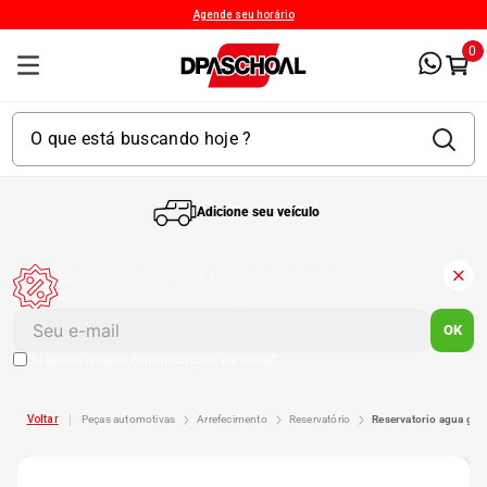
Agende seu horário
0
Adicione seu veículo
1
º
Kit 4 Pneu
Economize em sua primeira compra!
Cadastre-se e receba um cupom de desconto exclusivo.
2
º
Kit Pneu
OK
Eu aceito receber comunicações via e-mail
3
º
Bproauto
peças automotivas
arrefecimento
reservatório
reservatorio agua g1
4
º
175 65r14