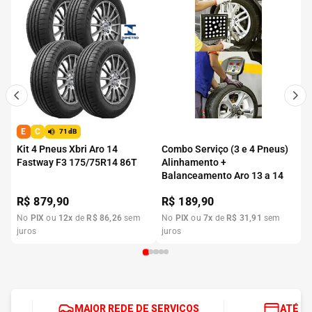
E
C
71dB
Kit 4 Pneus Xbri Aro 14
Combo Serviço (3 e 4 Pneus)
Fastway F3 175/75R14 86T
Alinhamento +
Balanceamento Aro 13 a 14
R$
879,90
R$
189,90
No
PIX
ou
12
x
de
R$
86
,
26
sem
No
PIX
ou
7
x
de
R$
31
,
91
sem
juros
juros
MAIOR REDE DE SERVIÇOS
ATÉ 1