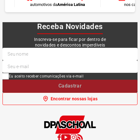
automotivos da
América Latina
nos cart
Receba Novidades
Inscreva-se para ficar por dentro de
novidades e descontos imperdíveis
Eu aceito receber comunicações via e-mail
Cadastrar
Encontrar nossas lojas