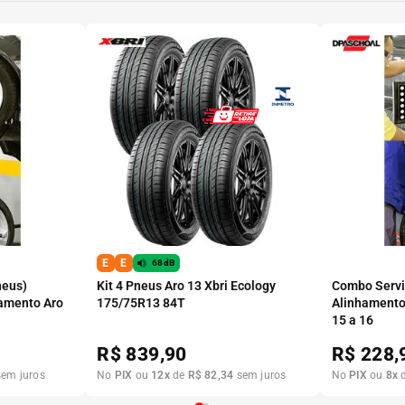
E
E
68dB
neus)
Kit 4 Pneus Aro 13 Xbri Ecology
Combo Serviç
amento Aro
175/75R13 84T
Alinhamento
15 a 16
R$
839,90
R$
228,
em juros
No
PIX
ou
12
x
de
R$
82
,
34
sem juros
No
PIX
ou
8
x