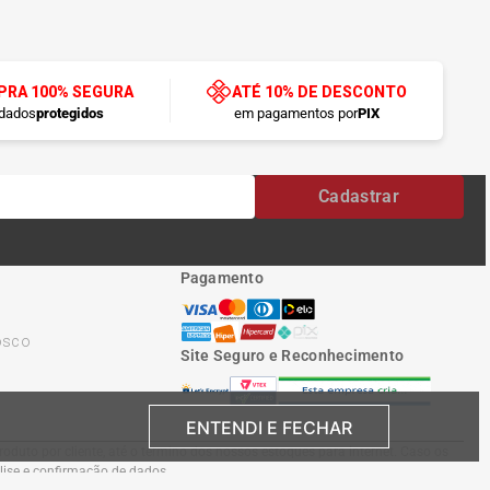
RA 100% SEGURA
ATÉ 10% DE DESCONTO
dados
protegidos
em pagamentos por
PIX
Cadastrar
Pagamento
osco
Site Seguro e Reconhecimento
ENTENDI E FECHAR
oduto por cliente, até o término dos nossos estoques para internet. Caso os
álise e confirmação de dados.