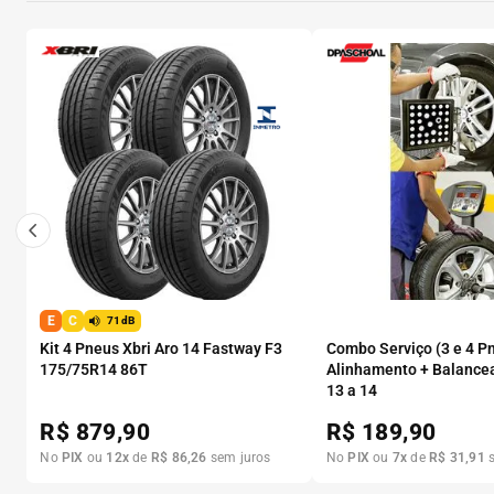
E
C
71dB
Kit 4 Pneus Xbri Aro 14 Fastway F3
Combo Serviço (3 e 4 P
175/75R14 86T
Alinhamento + Balance
13 a 14
R$
879,90
R$
189,90
No
PIX
ou
12
x
de
R$
86
,
26
sem juros
No
PIX
ou
7
x
de
R$
31
,
91
s