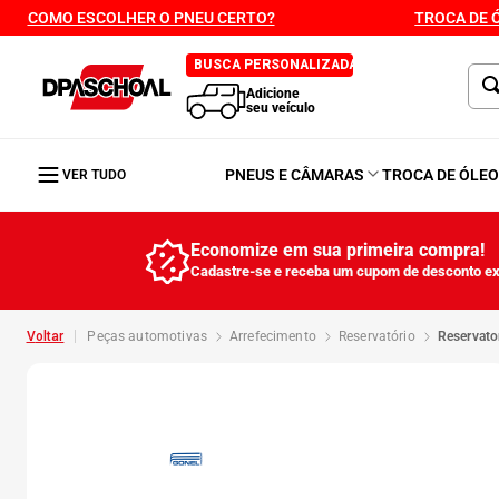
COMO ESCOLHER O PNEU CERTO?
TROCA DE 
BUSCA PERSONALIZADA
Adicione
seu veículo
PNEUS E CÂMARAS
TROCA DE ÓLE
VER TUDO
Economize em sua primeira compra!
Cadastre-se e receba um cupom de desconto ex
peças automotivas
arrefecimento
reservatório
reservat