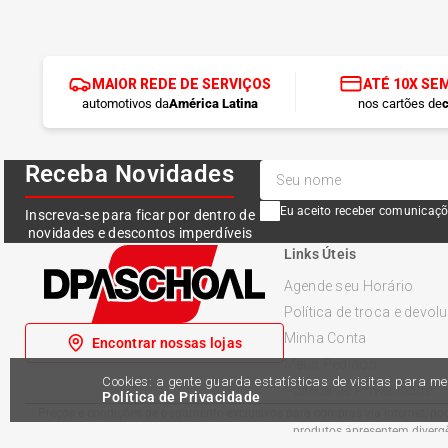
MAIOR REDE DE SERVIÇOS
ATÉ 10X SE
automotivos da
América Latina
nos cartões de
c
Receba Novidades
Eu aceito receber comunicaçõ
Inscreva-se para ficar por dentro de
novidades e descontos imperdíveis
Links Úteis
Agende seu Horário
Política de troca e devol
Minha Conta
Encontrar nossas lojas
Meus Pedidos
Cookies: a gente guarda estatísticas de visitas para 
Política de Privacidade
Política de Privacidade
Preços e condições de pagamento exclusivos para compras via internet, pode
produtos apresentem divergên