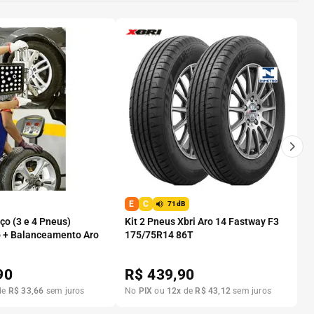
E
C
71dB
o (3 e 4 Pneus)
Kit 2 Pneus Xbri Aro 14 Fastway F3
 + Balanceamento Aro
175/75R14 86T
90
R$
439,90
de
R$
33
,
66
sem juros
No
PIX
ou
12
x
de
R$
43
,
12
sem juros