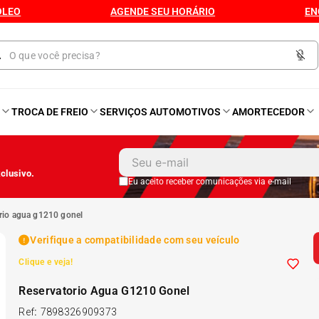
ÓLEO
AGENDE SEU HORÁRIO
EN
O
TROCA DE FREIO
SERVIÇOS AUTOMOTIVOS
AMORTECEDOR
1
º
Kit 4 Pneu
clusivo.
2
º
Kit Pneu
Eu aceito receber comunicações via e-mail
orio agua g1210 gonel
3
º
Bproauto
Verifique a compatibilidade com seu veículo
Clique e veja!
4
º
175 65r14
Reservatorio Agua G1210 Gonel
5
º
Kit 4 Pneu Xbri Aro 13
Ref
:
7898326909373