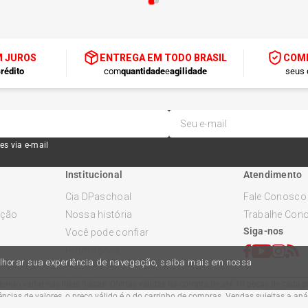
M JUROS
ENTREGA EM TODO BRASIL
COMP
rédito
com
quantidade
e
agilidade
seus 
es via e-mail
Institucional
Atendimento
Cia DPaschoal
Fale Conosco
ução
Nossa história
Trabalhe Con
Siga-nos
Você pode confiar
Promoções
melhorar sua experiência de navegação, saiba mais em nossa
ndo variar nas lojas físicas. Ofertas válidas na compra de até 10 peças de cada pr
cias de valores, o preço válido é o do carrinho de compras. Vendas sujeitas a an