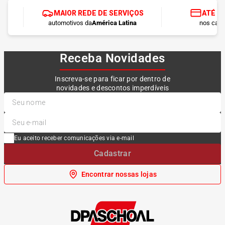
MAIOR REDE DE SERVIÇOS
ATÉ 1
automotivos da
América Latina
nos cart
Receba Novidades
Inscreva-se para ficar por dentro de
novidades e descontos imperdíveis
Eu aceito receber comunicações via e-mail
Cadastrar
Encontrar nossas lojas