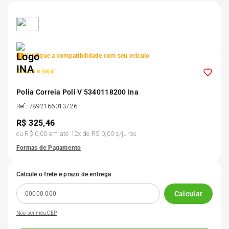
5
º
Kit 4 Pneu Xbri Aro 13
6
º
175 70r14
Verifique a compatibilidade com seu veículo
Clique e veja!
7
º
185 65r15
Polia Correia Poli V 5340118200 Ina
8
º
Ref
:
7892166013726
185 60r15
R$
325,46
ou
R$ 0,00
em até
12
x de
R$ 0,00
s/juros
9
º
195 55r15
Formas de Pagamento
10
º
Pneu
Calcule o frete e prazo de entrega
Calcular
Não sei meu CEP