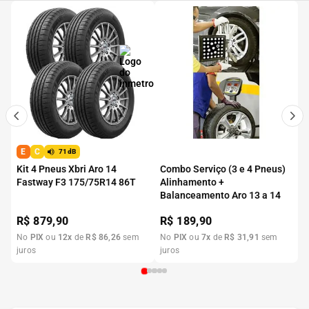
E
C
71dB
Kit 4 Pneus Xbri Aro 14
Combo Serviço (3 e 4 Pneus)
Fastway F3 175/75R14 86T
Alinhamento +
Balanceamento Aro 13 a 14
R$
879,90
R$
189,90
No
PIX
ou
12
x
de
R$
86
,
26
sem
No
PIX
ou
7
x
de
R$
31
,
91
sem
juros
juros