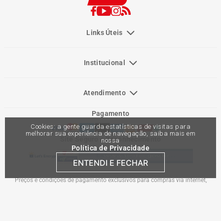
Links Úteis
Institucional
Atendimento
Pagamento
Cookies: a gente guarda estatísticas de visitas para
melhorar sua experiência de navegação, saiba mais em
Site Seguro e Reconhecimento
nossa
Política de Privacidade
ENTENDI E FECHAR
Preços e condições de pagamento exclusivos para compras via internet,
podendo variar nas lojas físicas. Ofertas válidas na compra de até 10 peças de
cada produto por cliente, até o término dos nossos estoques para internet. Caso
os produtos apresentem divergências de valores, o preço válido é o do carrinho
de compras. Vendas sujeitas a análise e confirmação de dados.