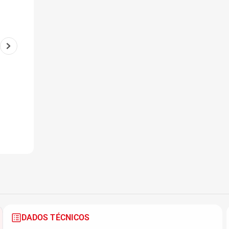
6
º
175 70r14
7
º
185 65r15
8
º
185 60r15
9
º
195 55r15
10
º
Pneu
DADOS TÉCNICOS