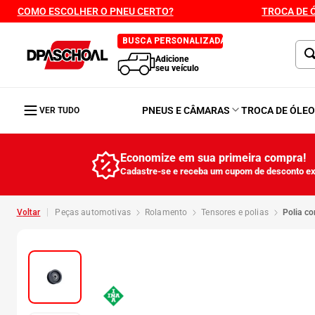
COMO ESCOLHER O PNEU CERTO?
TROCA DE 
BUSCA PERSONALIZADA
Adicione
seu veículo
PNEUS E CÂMARAS
TROCA DE ÓLE
VER TUDO
Economize em sua primeira compra!
Cadastre-se e receba um cupom de desconto ex
peças automotivas
rolamento
tensores e polias
polia 