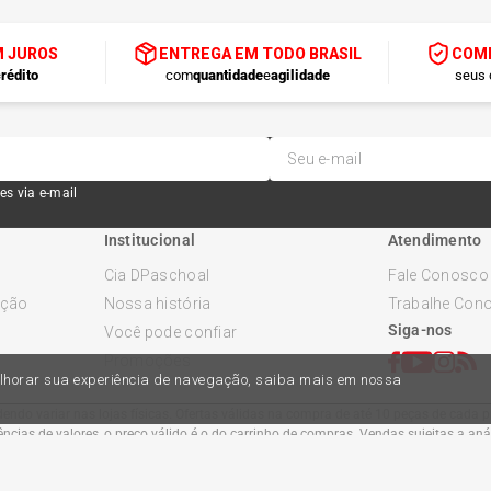
M JUROS
ENTREGA EM TODO BRASIL
COMP
rédito
com
quantidade
e
agilidade
seus 
es via e-mail
Institucional
Atendimento
Cia DPaschoal
Fale Conosco
ução
Nossa história
Trabalhe Con
Siga-nos
Você pode confiar
Promoções
melhorar sua experiência de navegação, saiba mais em nossa
ndo variar nas lojas físicas. Ofertas válidas na compra de até 10 peças de cada pr
cias de valores, o preço válido é o do carrinho de compras. Vendas sujeitas a an
Comercial Automotiva S.A. CNPJ: 45.987.005/0001-98
Av Anton Von Zuben 2155, CEP 13.051-900, Campinas-SP​