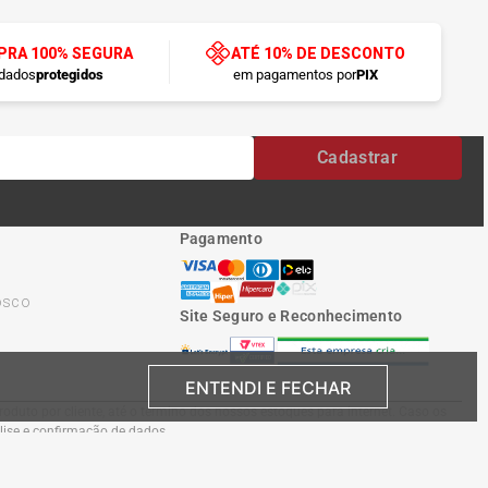
RA 100% SEGURA
ATÉ 10% DE DESCONTO
dados
protegidos
em pagamentos por
PIX
Cadastrar
Pagamento
osco
Site Seguro e Reconhecimento
ENTENDI E FECHAR
oduto por cliente, até o término dos nossos estoques para internet. Caso os
álise e confirmação de dados.