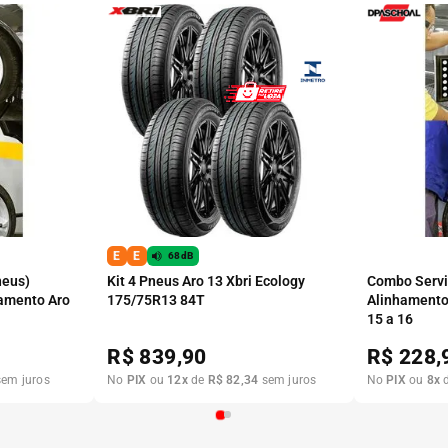
E
E
68dB
neus)
Kit 4 Pneus Aro 13 Xbri Ecology
Combo Serviç
amento Aro
175/75R13 84T
Alinhamento
15 a 16
R$
839,90
R$
228,
em juros
No
PIX
ou
12
x
de
R$
82
,
34
sem juros
No
PIX
ou
8
x