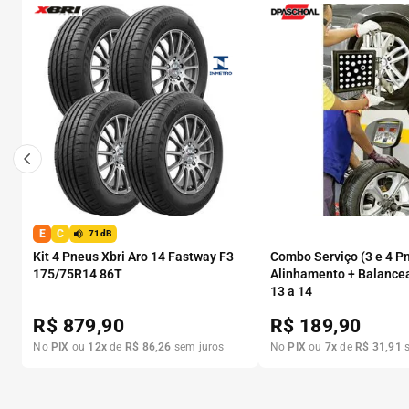
E
C
71dB
Kit 4 Pneus Xbri Aro 14 Fastway F3
Combo Serviço (3 e 4 P
175/75R14 86T
Alinhamento + Balance
13 a 14
R$
879,90
R$
189,90
No
PIX
ou
12
x
de
R$
86
,
26
sem juros
No
PIX
ou
7
x
de
R$
31
,
91
s