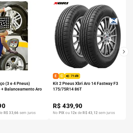
E
C
71dB
o (3 e 4 Pneus)
Kit 2 Pneus Xbri Aro 14 Fastway F3
 + Balanceamento Aro
175/75R14 86T
90
R$
439,90
de
R$
33
,
66
sem juros
No
PIX
ou
12
x
de
R$
43
,
12
sem juros