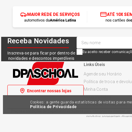
MAIOR REDE DE SERVIÇOS
ATÉ 10X SE
automotivos da
América Latina
nos cartões de
c
Receba Novidades
Eu aceito receber comunicaçõ
Inscreva-se para ficar por dentro de
novidades e descontos imperdíveis
Links Úteis
Agende seu Horário
Política de troca e devol
Minha Conta
Encontrar nossas lojas
Meus Pedidos
Cookies: a gente guarda estatísticas de visitas para 
Política de Privacidade
Política de Privacidade
Preços e condições de pagamento exclusivos para compras via internet, pode
produtos apresentem divergên