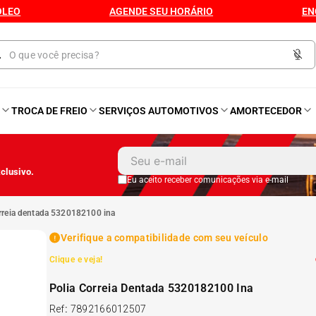
ÓLEO
AGENDE SEU HORÁRIO
EN
O
TROCA DE FREIO
SERVIÇOS AUTOMOTIVOS
AMORTECEDOR
1
º
Kit 4 Pneu
clusivo.
2
º
Kit Pneu
Eu aceito receber comunicações via e-mail
correia dentada 5320182100 ina
3
º
Bproauto
Verifique a compatibilidade com seu veículo
Clique e veja!
4
º
175 65r14
Polia Correia Dentada 5320182100 Ina
5
º
Kit 4 Pneu Xbri Aro 13
Ref
:
7892166012507