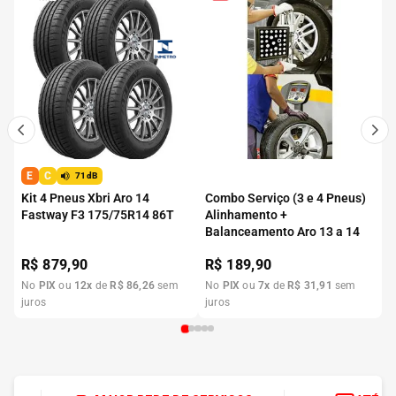
E
C
71dB
Kit 4 Pneus Xbri Aro 14
Combo Serviço (3 e 4 Pneus)
Fastway F3 175/75R14 86T
Alinhamento +
Balanceamento Aro 13 a 14
R$
879,90
R$
189,90
No
PIX
ou
12
x
de
R$
86
,
26
sem
No
PIX
ou
7
x
de
R$
31
,
91
sem
juros
juros