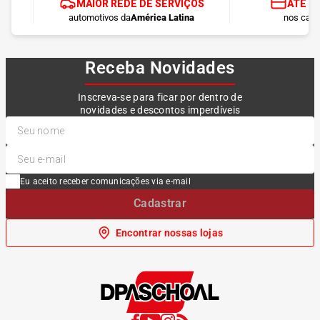
MAIOR REDE DE SERVIÇOS
ATÉ 1
automotivos da
América Latina
nos cart
Receba Novidades
Inscreva-se para ficar por dentro de
novidades e descontos imperdíveis
Eu aceito receber comunicações via e-mail
Cadastrar
Encontrar nossas lojas