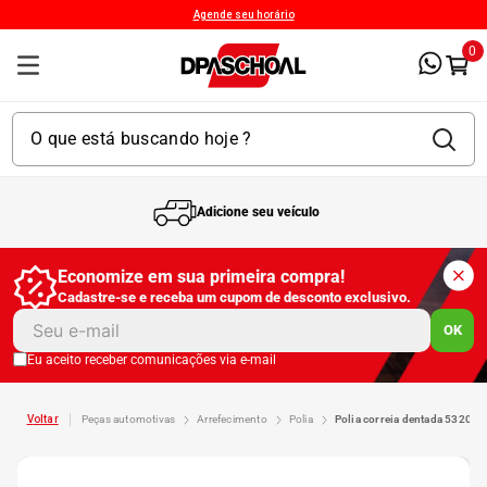
Agende seu horário
0
Adicione seu veículo
1
º
Kit 4 Pneu
Economize em sua primeira compra!
Cadastre-se e receba um cupom de desconto exclusivo.
2
º
Kit Pneu
OK
Eu aceito receber comunicações via e-mail
3
º
Bproauto
peças automotivas
arrefecimento
polia
polia correia dentada 53200
4
º
175 65r14