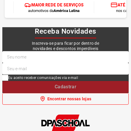
MAIOR REDE DE SERVIÇOS
ATÉ 1
automotivos da
América Latina
nos cart
Receba Novidades
Inscreva-se para ficar por dentro de
novidades e descontos imperdíveis
Eu aceito receber comunicações via e-mail
Cadastrar
Encontrar nossas lojas