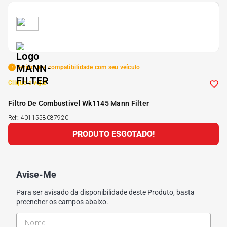
5
º
175 70r14
6
º
185 65r15
Verifique a compatibilidade com seu veículo
7
º
185 60r15
Clique e veja!
Filtro De Combustivel Wk1145 Mann Filter
8
º
205 55r16
Ref
:
4011558087920
PRODUTO ESGOTADO!
9
º
Pneu
10
º
175 65 14
Avise-Me
Para ser avisado da disponibilidade deste Produto, basta
preencher os campos abaixo.