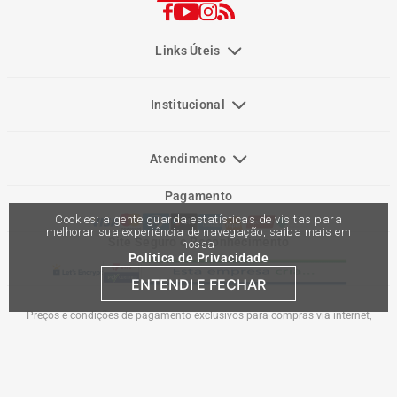
Links Úteis
Institucional
Atendimento
Pagamento
Cookies: a gente guarda estatísticas de visitas para
melhorar sua experiência de navegação, saiba mais em
Site Seguro e Reconhecimento
nossa
Política de Privacidade
ENTENDI E FECHAR
Preços e condições de pagamento exclusivos para compras via internet,
podendo variar nas lojas físicas. Ofertas válidas na compra de até 10 peças de
cada produto por cliente, até o término dos nossos estoques para internet. Caso
os produtos apresentem divergências de valores, o preço válido é o do carrinho
de compras. Vendas sujeitas a análise e confirmação de dados.
Comercial Automotiva S.A. CNPJ: 45.987.005/0001-98