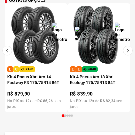
OUTRAS OPÇÕES
E
C
E
E
71dB
68dB
Kit 4 Pneus Xbri Aro 14
Kit 4 Pneus Aro 13 Xbri
Fastway F3 175/75R14 86T
Ecology 175/75R13 84T
R$
879,90
R$
839,90
No
PIX
ou
12
x
de
R$
86
,
26
sem
No
PIX
ou
12
x
de
R$
82
,
34
sem
juros
juros