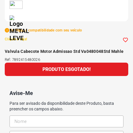
5
º
Kit 4 Pneu Xbri Aro 13
6
º
175 70r14
Verifique a compatibilidade com seu veículo
Clique e veja!
7
º
185 65r15
Valvula Cabecote Motor Admissao Std Va0480048Std Mahle
Ref
:
7892415480026
8
º
185 60r15
PRODUTO ESGOTADO!
9
º
195 55r15
Avise-Me
10
º
Pneu
Para ser avisado da disponibilidade deste Produto, basta
preencher os campos abaixo.