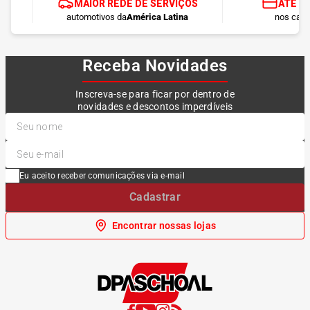
MAIOR REDE DE SERVIÇOS
ATÉ 1
automotivos da
América Latina
nos cart
Receba Novidades
Inscreva-se para ficar por dentro de
novidades e descontos imperdíveis
Eu aceito receber comunicações via e-mail
Cadastrar
Encontrar nossas lojas