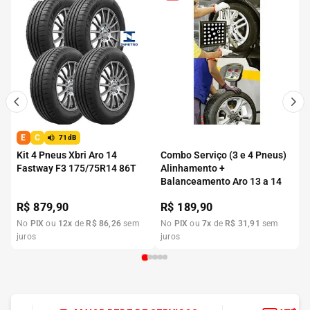
E
C
71dB
Kit 4 Pneus Xbri Aro 14
Combo Serviço (3 e 4 Pneus)
Fastway F3 175/75R14 86T
Alinhamento +
Balanceamento Aro 13 a 14
R$
879,90
R$
189,90
No
PIX
ou
12
x
de
R$
86
,
26
sem
No
PIX
ou
7
x
de
R$
31
,
91
sem
juros
juros