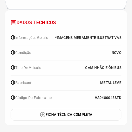
DADOS TÉCNICOS
🔴
Informações Gerais
*IMAGENS MERAMENTE ILUSTRATIVAS
🔴
Condição
NOVO
🔴
Tipo De Veículo
CAMINHÃO E ÔNIBUS
🔴
Fabricante
METAL LEVE
🔴
Código Do Fabricante
VA0480048STD
FICHA TÉCNICA COMPLETA