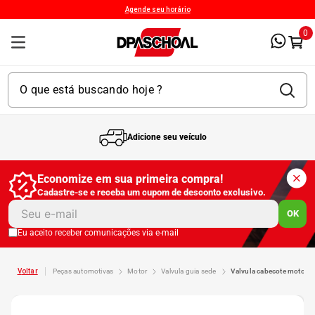
Agende seu horário
0
Adicione seu veículo
1
º
Kit 4 Pneu
Economize em sua primeira compra!
Cadastre-se e receba um cupom de desconto exclusivo.
2
º
Kit Pneu
OK
Eu aceito receber comunicações via e-mail
3
º
Bproauto
peças automotivas
motor
valvula guia sede
valvula cabecote motor
4
º
175 65r14