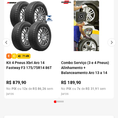
E
C
71dB
Kit 4 Pneus Xbri Aro 14
Combo Serviço (3 e 4 Pneus)
Fastway F3 175/75R14 86T
Alinhamento +
Balanceamento Aro 13 a 14
R$
879,90
R$
189,90
No
PIX
ou
12
x
de
R$
86
,
26
sem
No
PIX
ou
7
x
de
R$
31
,
91
sem
juros
juros