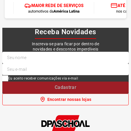
MAIOR REDE DE SERVIÇOS
ATÉ 1
automotivos da
América Latina
nos cart
Receba Novidades
Inscreva-se para ficar por dentro de
novidades e descontos imperdíveis
Eu aceito receber comunicações via e-mail
Cadastrar
Encontrar nossas lojas