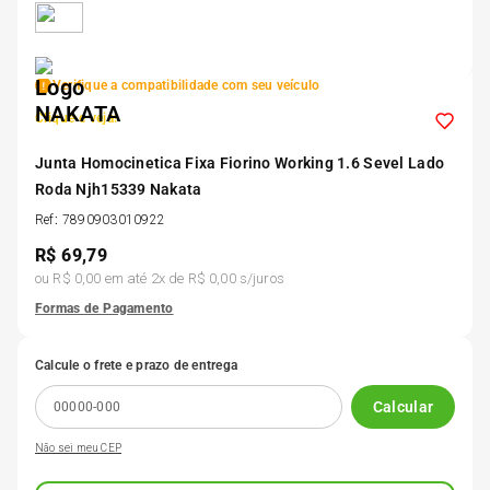
5
º
Kit 4 Pneu Xbri Aro 13
Verifique a compatibilidade com seu veículo
6
º
175 70r14
Clique e veja!
7
º
Junta Homocinetica Fixa Fiorino Working 1.6 Sevel Lado
185 65r15
Roda Njh15339 Nakata
Ref
:
7890903010922
8
º
185 60r15
R$
69,79
ou
R$ 0,00
em até
2
x de
R$ 0,00
s/juros
9
º
205 55r16
Formas de Pagamento
10
º
Pneu
Calcule o frete e prazo de entrega
Calcular
Não sei meu CEP