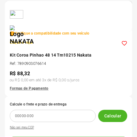
5
º
175 70r14
6
º
185 65r15
Verifique a compatibilidade com seu veículo
Clique e veja!
7
º
185 60r15
Kit Coroa Pinhao 48 14 Tm10215 Nakata
8
º
Ref
:
7890903076614
205 55r16
R$
88,32
ou
R$ 0,00
em até
3
x de
R$ 0,00
s/juros
9
º
Pneu
Formas de Pagamento
10
º
175 65 14
Calcule o frete e prazo de entrega
Calcular
Não sei meu CEP