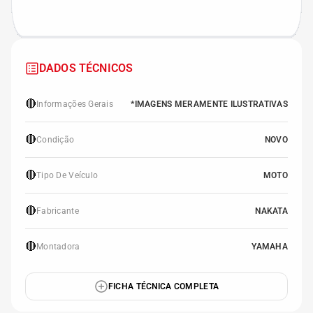
DADOS TÉCNICOS
🔴
Informações Gerais
*IMAGENS MERAMENTE ILUSTRATIVAS
🔴
Condição
NOVO
🔴
Tipo De Veículo
MOTO
🔴
Fabricante
NAKATA
🔴
Montadora
YAMAHA
FICHA TÉCNICA COMPLETA