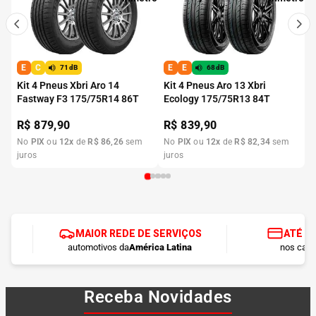
E
C
E
E
71dB
68dB
Kit 4 Pneus Xbri Aro 14
Kit 4 Pneus Aro 13 Xbri
Fastway F3 175/75R14 86T
Ecology 175/75R13 84T
R$
879,90
R$
839,90
No
PIX
ou
12
x
de
R$
86
,
26
sem
No
PIX
ou
12
x
de
R$
82
,
34
sem
juros
juros
MAIOR REDE DE SERVIÇOS
ATÉ 1
automotivos da
América Latina
nos cart
Receba Novidades