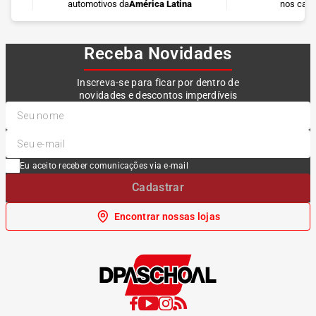
automotivos da
América Latina
nos cart
Receba Novidades
Inscreva-se para ficar por dentro de
novidades e descontos imperdíveis
Eu aceito receber comunicações via e-mail
Cadastrar
Encontrar nossas lojas