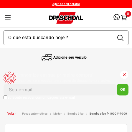
Agende seu horário
0
Adicione seu veículo
1
º
Kit 4 Pneu
Economize em sua primeira compra!
Cadastre-se e receba um cupom de desconto exclusivo.
2
º
Kit Pneu
OK
Eu aceito receber comunicações via e-mail
3
º
Bproauto
peças automotivas
motor
bomba óleo
bomba oleo f-1000 f-7000 nk
4
º
Kit 4 Pneu Xbri Aro 13