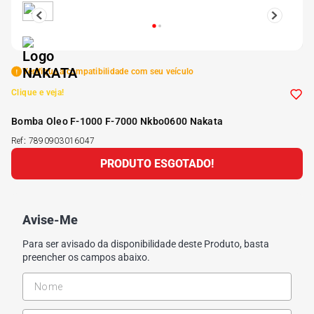
5
º
175 70r14
6
º
185 65r15
Verifique a compatibilidade com seu veículo
Clique e veja!
7
º
185 60r15
Bomba Oleo F-1000 F-7000 Nkbo0600 Nakata
Ref
:
7890903016047
8
º
205 55r16
PRODUTO ESGOTADO!
9
º
Pneu
Avise-Me
10
º
175 65 14
Para ser avisado da disponibilidade deste Produto, basta
preencher os campos abaixo.