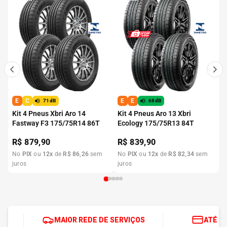
E
C
E
E
71dB
68dB
Kit 4 Pneus Xbri Aro 14
Kit 4 Pneus Aro 13 Xbri
Fastway F3 175/75R14 86T
Ecology 175/75R13 84T
R$
879,90
R$
839,90
No
PIX
ou
12
x
de
R$
86
,
26
sem
No
PIX
ou
12
x
de
R$
82
,
34
sem
juros
juros
MAIOR REDE DE SERVIÇOS
ATÉ 1