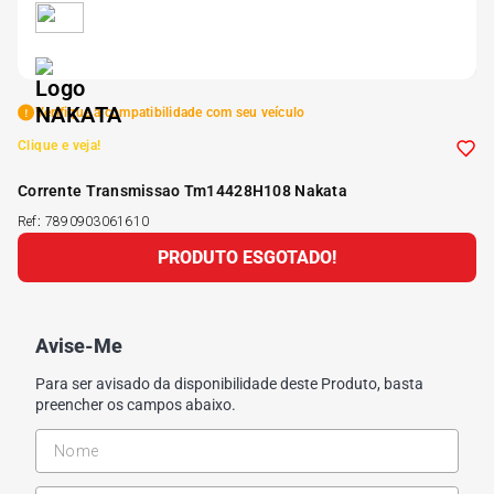
5
º
Kit 4 Pneu Xbri Aro 13
6
º
175 70r14
Verifique a compatibilidade com seu veículo
Clique e veja!
7
º
185 65r15
Corrente Transmissao Tm14428H108 Nakata
Ref
:
7890903061610
8
º
185 60r15
PRODUTO ESGOTADO!
9
º
205 55r16
Avise-Me
10
º
Pneu
Para ser avisado da disponibilidade deste Produto, basta
preencher os campos abaixo.