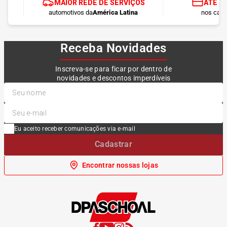
MAIOR REDE DE SERVIÇOS
ATÉ 1
automotivos da
América Latina
nos cart
Receba Novidades
Inscreva-se para ficar por dentro de
novidades e descontos imperdíveis
Eu aceito receber comunicações via e-mail
Cadastrar
Encontrar nossas lojas