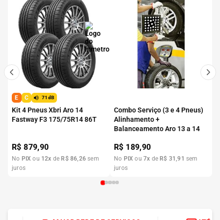
E
C
71dB
Kit 4 Pneus Xbri Aro 14
Combo Serviço (3 e 4 Pneus)
Fastway F3 175/75R14 86T
Alinhamento +
Balanceamento Aro 13 a 14
R$
879,90
R$
189,90
No
PIX
ou
12
x
de
R$
86
,
26
sem
No
PIX
ou
7
x
de
R$
31
,
91
sem
juros
juros