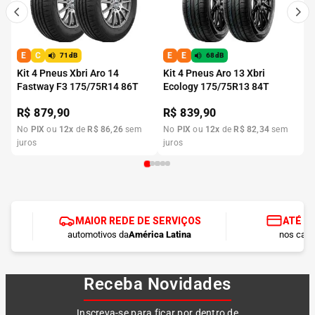
E
C
E
E
71dB
68dB
Kit 4 Pneus Xbri Aro 14
Kit 4 Pneus Aro 13 Xbri
Fastway F3 175/75R14 86T
Ecology 175/75R13 84T
R$
879,90
R$
839,90
No
PIX
ou
12
x
de
R$
86
,
26
sem
No
PIX
ou
12
x
de
R$
82
,
34
sem
juros
juros
MAIOR REDE DE SERVIÇOS
ATÉ 1
automotivos da
América Latina
nos cart
Receba Novidades
Inscreva-se para ficar por dentro de