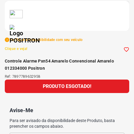
5
º
175 70r14
6
º
185 65r15
Verifique a compatibilidade com seu veículo
7
º
185 60r15
Clique e veja!
Controle Alarme Pxn54 Amarelo Convencional Amarelo
8
º
205 55r16
012334000 Positron
Ref
:
7897789632958
9
º
Pneu
PRODUTO ESGOTADO!
10
º
175 65 14
Avise-Me
Para ser avisado da disponibilidade deste Produto, basta
preencher os campos abaixo.