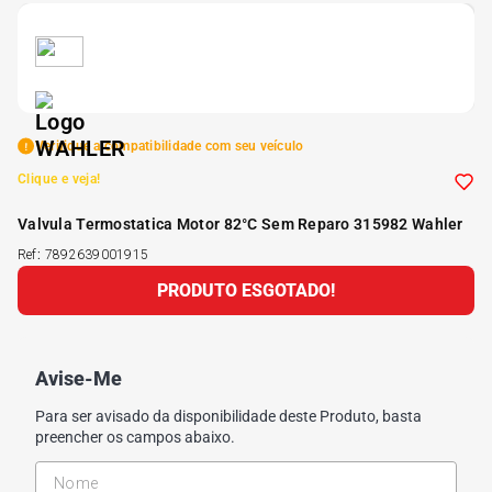
5
º
185 60r15
6
º
205 55r16
Verifique a compatibilidade com seu veículo
7
º
Pneu
Clique e veja!
Valvula Termostatica Motor 82°C Sem Reparo 315982 Wahler
8
º
195 55r15
Ref
:
7892639001915
PRODUTO ESGOTADO!
9
º
175 65 14
10
º
175 70r13
Avise-Me
Para ser avisado da disponibilidade deste Produto, basta
preencher os campos abaixo.