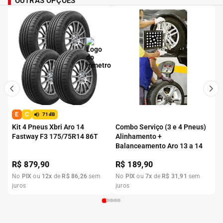
OUTRAS OPÇÕES
E
C
71dB
Kit 4 Pneus Xbri Aro 14
Combo Serviço (3 e 4 Pneus)
Fastway F3 175/75R14 86T
Alinhamento +
Balanceamento Aro 13 a 14
R$
879,90
R$
189,90
No
PIX
ou
12
x
de
R$
86
,
26
sem
No
PIX
ou
7
x
de
R$
31
,
91
sem
juros
juros