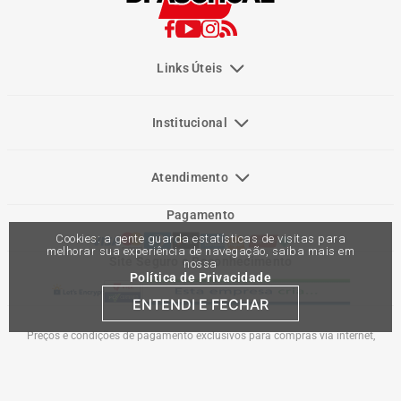
Links Úteis
Institucional
Atendimento
Pagamento
Cookies: a gente guarda estatísticas de visitas para
melhorar sua experiência de navegação, saiba mais em
Site Seguro e Reconhecimento
nossa
Política de Privacidade
ENTENDI E FECHAR
Preços e condições de pagamento exclusivos para compras via internet,
podendo variar nas lojas físicas. Ofertas válidas na compra de até 10 peças de
cada produto por cliente, até o término dos nossos estoques para internet. Caso
os produtos apresentem divergências de valores, o preço válido é o do carrinho
de compras. Vendas sujeitas a análise e confirmação de dados.