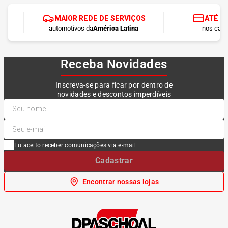
MAIOR REDE DE SERVIÇOS
ATÉ 1
automotivos da
América Latina
nos cart
Receba Novidades
Inscreva-se para ficar por dentro de
novidades e descontos imperdíveis
Eu aceito receber comunicações via e-mail
Cadastrar
Encontrar nossas lojas