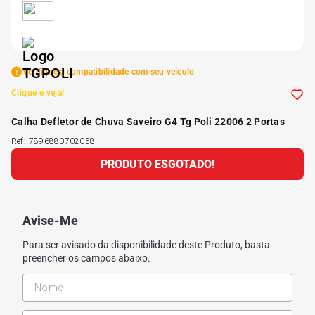
5
º
Kit 4 Pneu Xbri Aro 13
6
º
175 70r14
Verifique a compatibilidade com seu veículo
Clique e veja!
7
º
185 65r15
Calha Defletor de Chuva Saveiro G4 Tg Poli 22006 2 Portas
Ref
:
7896880702058
8
º
185 60r15
PRODUTO ESGOTADO!
9
º
205 55r16
Avise-Me
10
º
Pneu
Para ser avisado da disponibilidade deste Produto, basta
preencher os campos abaixo.