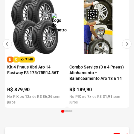
E
C
71dB
Kit 4 Pneus Xbri Aro 14
Combo Serviço (3 e 4 Pneus)
Fastway F3 175/75R14 86T
Alinhamento +
Balanceamento Aro 13 a 14
R$
879,90
R$
189,90
No
PIX
ou
12
x
de
R$
86
,
26
sem
No
PIX
ou
7
x
de
R$
31
,
91
sem
juros
juros