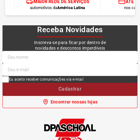
MAIOR REDE DE SERVIÇOS
ATÉ 1
automotivos da
América Latina
nos cart
Receba Novidades
Inscreva-se para ficar por dentro de
novidades e descontos imperdíveis
Eu aceito receber comunicações via e-mail
Cadastrar
Encontrar nossas lojas