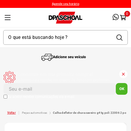
Agende seu horário
0
Adicione seu veículo
1
º
Kit 4 Pneu
Economize em sua primeira compra!
Cadastre-se e receba um cupom de desconto exclusivo.
2
º
Kit Pneu
OK
Eu aceito receber comunicações via e-mail
3
º
Bproauto
peças automotivas
calha defletor de chuva saveiro g4 tg poli 22006 2 porta
4
º
175 65r14