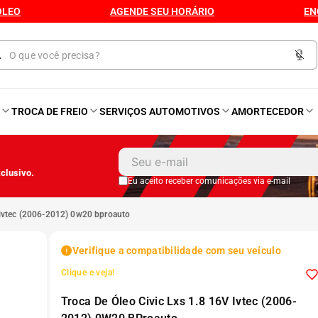
ÓLEO
AGENDE SEU HORÁRIO
EN
O
TROCA DE FREIO
SERVIÇOS AUTOMOTIVOS
AMORTECEDOR
1
º
Kit 4 Pneu
clusivo.
2
º
Kit Pneu
Eu aceito receber comunicações via e-mail
6v ivtec (2006-2012) 0w20 bproauto
3
º
Bproauto
Verifique a compatibilidade com seu veículo
4
º
175 65r14
Clique e veja!
Troca De Óleo Civic Lxs 1.8 16V Ivtec (2006-
5
º
Kit 4 Pneu Xbri Aro 13