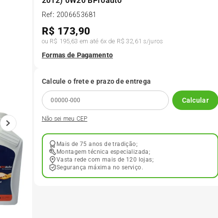
2012) 0W20 BProauto
Ref
:
2006653681
6
º
175 70r14
R$
173,90
ou
R$ 195,63
em até
6
x de
R$ 32,61
s/juros
7
º
185 65r15
Formas de Pagamento
8
º
185 60r15
Calcule o frete e prazo de entrega
Calcular
9
º
205 55r16
Não sei meu CEP
10
º
Pneu
Mais de 75 anos de tradição;
Montagem técnica especializada;
Vasta rede com mais de 120 lojas;
Segurança máxima no serviço.