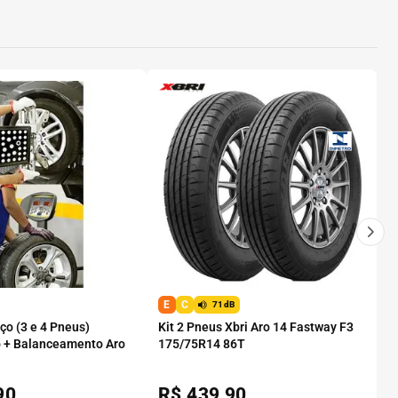
E
C
71dB
o (3 e 4 Pneus)
Kit 2 Pneus Xbri Aro 14 Fastway F3
 + Balanceamento Aro
175/75R14 86T
90
R$
439,90