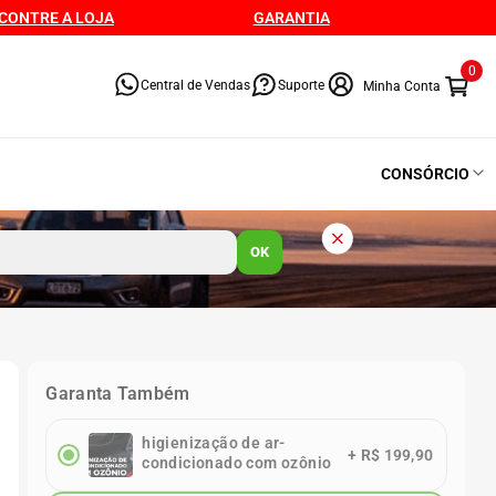
CONTRE A LOJA
GARANTIA
0
Central de Vendas
Suporte
CONSÓRCIO
OK
Garanta Também
higienização de ar-
+
R$ 199,90
condicionado com ozônio