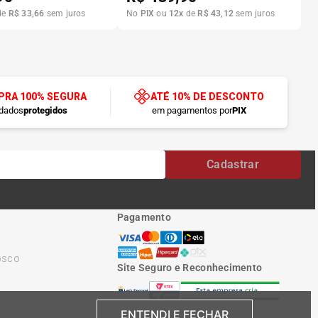
de
R$
33
,
66
sem juros
No
PIX
ou
12
x
de
R$
43
,
12
sem juros
RA 100% SEGURA
ATÉ 10% DE DESCONTO
dados
protegidos
em pagamentos por
PIX
Cadastrar
Pagamento
osco
Site Seguro e Reconhecimento
ENTENDI E FECHAR