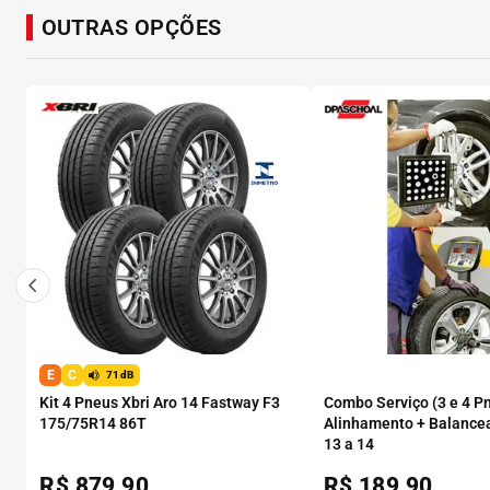
OUTRAS OPÇÕES
E
C
71dB
Kit 4 Pneus Xbri Aro 14 Fastway F3
Combo Serviço (3 e 4 P
175/75R14 86T
Alinhamento + Balance
13 a 14
R$
879,90
R$
189,90