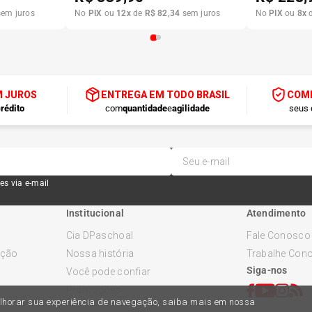
em juros
No
PIX
ou
12
x
de
R$
82
,
34
sem juros
No
PIX
ou
8
x
M JUROS
ENTREGA EM TODO BRASIL
COMP
rédito
com
quantidade
e
agilidade
seus 
es via e-mail
Institucional
Atendimento
Cia DPaschoal
Fale Conosco
ução
Nossa história
Trabalhe Con
Siga-nos
Você pode confiar
Promoções
melhorar sua experiência de navegação, saiba mais em nossa