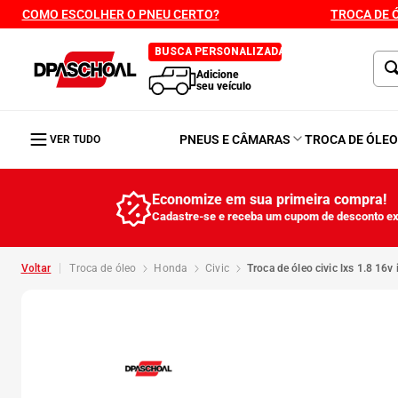
COMO ESCOLHER O PNEU CERTO?
TROCA DE 
BUSCA PERSONALIZADA
Adicione
seu veículo
PNEUS E CÂMARAS
TROCA DE ÓLE
VER TUDO
Economize em sua primeira compra!
Cadastre-se e receba um cupom de desconto ex
troca de óleo
honda
civic
troca de óleo civic lxs 1.8 1