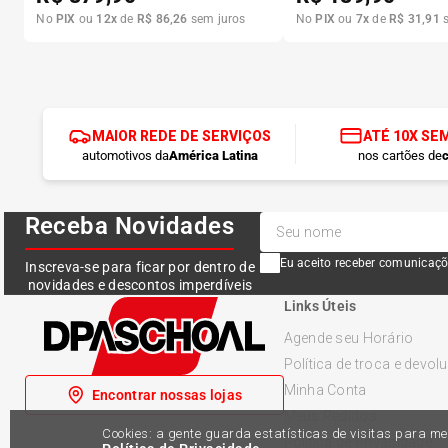
No
PIX
ou
12
x
de
R$
86
,
26
sem juros
No
PIX
ou
7
x
de
R$
31
,
91
s
MAIOR REDE DE SERVIÇOS
ATÉ 10X SE
automotivos da
América Latina
nos cartões de
c
Receba Novidades
Eu aceito receber comunicaçõ
Inscreva-se para ficar por dentro de
novidades e descontos imperdíveis
Links Úteis
Agende seu Horário
Política de troca e devol
Minha Conta
Encontrar nossas lojas
Meus Pedidos
Cookies: a gente guarda estatísticas de visitas para 
Política de Privacidade