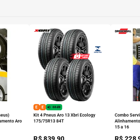
E
E
68dB
neus)
Kit 4 Pneus Aro 13 Xbri Ecology
Combo Serviç
amento Aro
175/75R13 84T
Alinhamento
15 a 16
R$
839,90
R$
228,