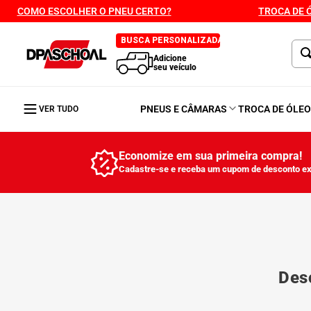
COMO ESCOLHER O PNEU CERTO?
TROCA DE 
BUSCA PERSONALIZADA
Adicione
seu veículo
PNEUS E CÂMARAS
TROCA DE ÓLE
VER TUDO
Economize em sua primeira compra!
Cadastre-se e receba um cupom de desconto ex
Desc