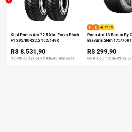
F
E
71dB
Kit 4 Pneus Aro 22,5 Xbri Forza Block
Pneu Aro 13 Barum By C
F1 295/80R22,5 152/149K
Bravuris 5Hm 175/70R1
R$
8.531,90
R$
299,90
No
PIX
ou
12
x
de
R$
836
,
46
sem juros
No
PIX
ou
11
x
de
R$
32
,
07