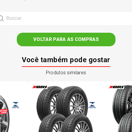
6
º
175 70r14
car
7
º
185 65r15
VOLTAR PARA AS COMPRAS
8
º
185 60r15
Você também pode gostar
9
º
195 55r15
10
º
Pneu