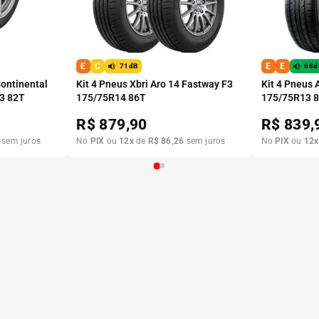
E
C
E
E
71dB
68d
ontinental
Kit 4 Pneus Xbri Aro 14 Fastway F3
Kit 4 Pneus 
3 82T
175/75R14 86T
175/75R13 
R$
879,90
R$
839,
sem juros
No
PIX
ou
12
x
de
R$
86
,
26
sem juros
No
PIX
ou
12
x