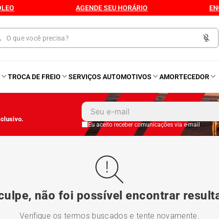
ÓLEO
AGENDE SEU HORÁRIO
EN
O
TROCA DE FREIO
SERVIÇOS AUTOMOTIVOS
AMORTECEDOR
1
º
Kit 4 Pneu
clusivo.
2
º
Kit Pneu
Eu aceito receber comunicações via e-mail
3
º
Bproauto
4
º
175 65r14
ulpe, não foi possível encontrar resul
5
º
Kit 4 Pneu Xbri Aro 13
Verifique os termos buscados e tente novamente.