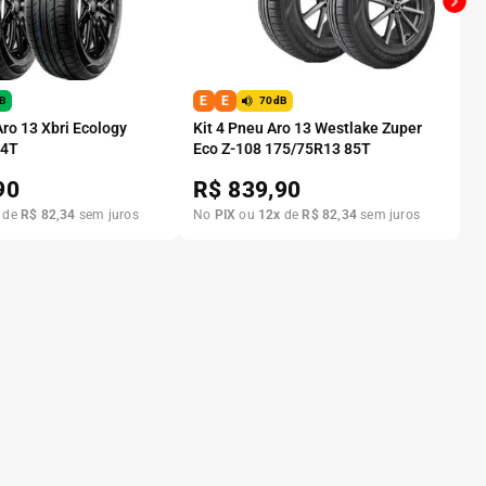
E
E
B
70dB
Aro 13 Xbri Ecology
Kit 4 Pneu Aro 13 Westlake Zuper
84T
Eco Z-108 175/75R13 85T
90
R$
839,90
de
R$
82
,
34
sem juros
No
PIX
ou
12
x
de
R$
82
,
34
sem juros