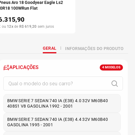
 Pneus Aro 18 Goodyear Eagle Ls2
50R18 100WRun Flat
6.315,90
X
ou
12
x
de
R$
619
,
20
sem juros
GERAL
INFORMAÇÕES DO PRODUTO
APLICAÇÕES
4
MODELOS
BMW SERIE 7 SEDAN 740 IA (E38) 4.0 32V M60B40
408S1 V8 GASOLINA 1992 - 2001
BMW SERIE 7 SEDAN 740 IA (E38) 4.4 32V M60B40
GASOLINA 1995 - 2001