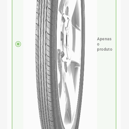
Apenas
o
produto