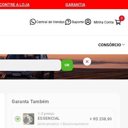
CONTRE A LOJA
GARANTIA
0
Central de Vendas
Suporte
CONSÓRCIO
OK
Garanta Também
1-2 pneus
ESSENCIAL
+
R$ 238,90
Alinhamento + Balanceamento