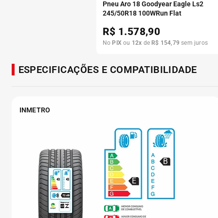
Pneu Aro 18 Goodyear Eagle Ls2
245/50R18 100WRun Flat
R$
1.578,90
No
PIX
ou
12
x
de
R$
154
,
79
sem juros
ESPECIFICAÇÕES E COMPATIBILIDADE
INMETRO
B
E