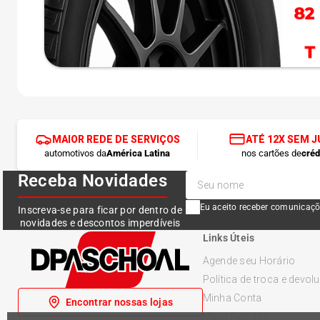
MAIOR REDE DE SERVIÇOS
ATÉ 12X SEM 
automotivos da
América Latina
nos cartões de
créd
Receba Novidades
Eu aceito receber comunicaçõ
Inscreva-se para ficar por dentro de
novidades e descontos imperdíveis
Links Úteis
Agende seu Horário
Política de troca e devol
Minha Conta
Encontrar nossas lojas
Meus Pedidos