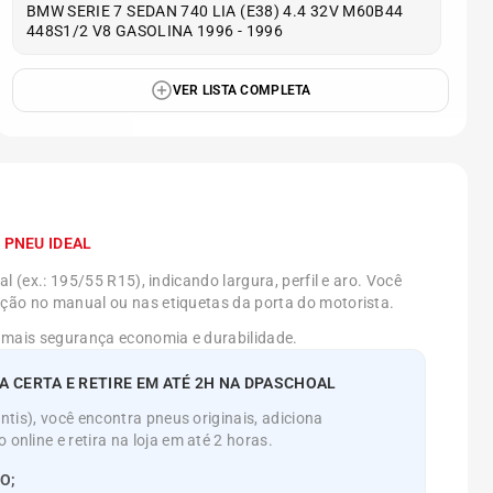
BMW SERIE 7 SEDAN 740 LIA (E38) 4.4 32V M60B44
448S1/2 V8 GASOLINA 1996 - 1996
VER LISTA COMPLETA
 PNEU IDEAL
l (ex.: 195/55 R15), indicando largura, perfil e aro. Você
ão no manual ou nas etiquetas da porta do motorista.
 mais segurança economia e durabilidade.
 CERTA E RETIRE EM ATÉ 2H NA DPASCHOAL
tis), você encontra pneus originais, adiciona
nline e retira na loja em até 2 horas.
O;