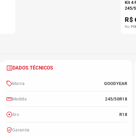
Kit 4
245/
R$
No
PI
DADOS TÉCNICOS
Marca
GOODYEAR
Medida
245/50R18
Aro
R18
Garantia