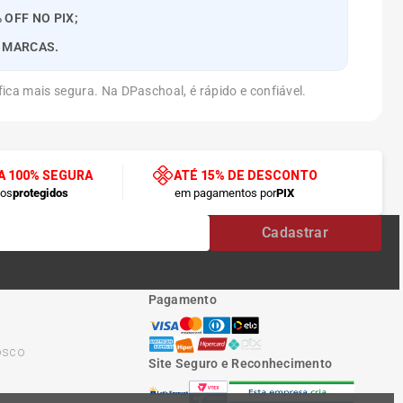
 OFF NO PIX;
S MARCAS.
ica mais segura. Na DPaschoal, é rápido e confiável.
 100% SEGURA
ATÉ 15% DE DESCONTO
dos
protegidos
em pagamentos por
PIX
Cadastrar
Pagamento
osco
Site Seguro e Reconhecimento