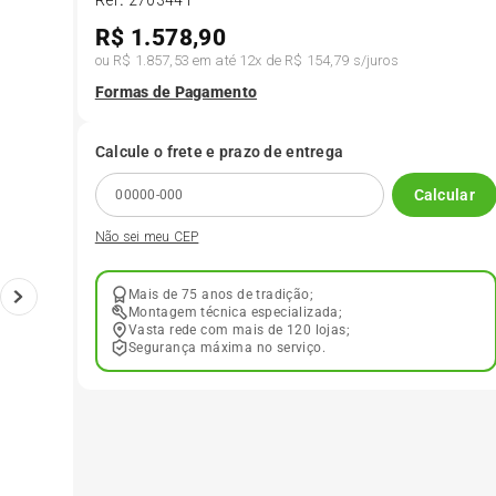
Ref
:
2703441
R$
1.578,90
6
º
205 55r16
ou
R$ 1.857,53
em até
12
x de
R$ 154,79
s/juros
Formas de Pagamento
7
º
Pneu
Calcule o frete e prazo de entrega
8
º
195 55r15
Calcular
Não sei meu CEP
9
º
175 65 14
Mais de 75 anos de tradição;
10
º
175 70r13
Montagem técnica especializada;
Vasta rede com mais de 120 lojas;
Segurança máxima no serviço.