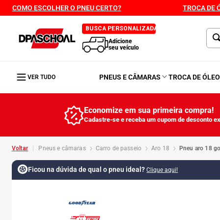
COMO ESCOLHER O PNEU CERTO?
TROCA DE 
BUSCA PERSONALIZADA
Adicione
seu veículo
PNEUS E CÂMARAS
TROCA DE ÓLE
VER TUDO
Economize em sua primeira compra!
Cadastre-se e receba um cupom de desconto ex
pneus e câmaras
carro de passeio
aro 18
pneu aro 18 g
Ficou na dúvida de qual o pneu ideal?
Clique aqui!