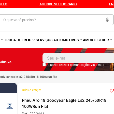
ÓLEO
AGENDE SEU HORÁRIO
EN
O
TROCA DE FREIO
SERVIÇOS AUTOMOTIVOS
AMORTECEDOR
1
º
Kit 4 Pneu
clusivo.
2
º
Bproauto
Eu aceito receber comunicações via e-mail
oodyear eagle ls2 245/50r18 100wrun flat
3
º
Kit 4 Pneu Xbri Aro 13
Clique e veja!
4
º
175 70r14
Pneu Aro 18 Goodyear Eagle Ls2 245/50R18
100WRun Flat
5
º
185 60r15