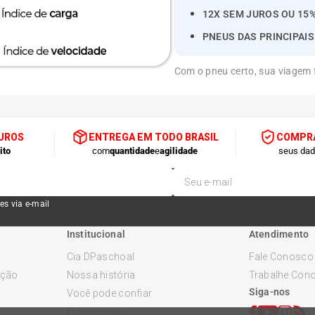
12X SEM JUROS OU 15%
PNEUS DAS PRINCIPAI
Com o pneu certo, sua viagem f
JUROS
ENTREGA EM TODO BRASIL
COMPRA
ito
com
quantidade
e
agilidade
seus da
es via e-mail
Institucional
Atendimento
Cia DPaschoal
Fale Conosco
ução
Nossa história
Trabalhe Con
Siga-nos
Você pode confiar
Promoções