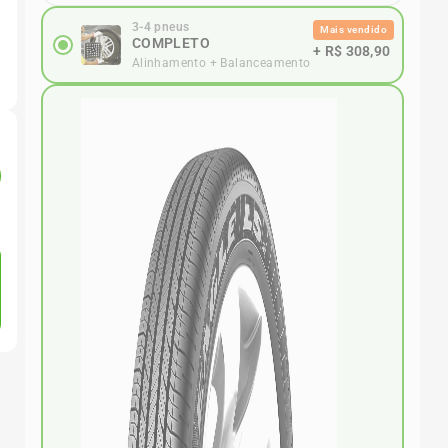
3-4 pneus
Mais vendido
COMPLETO
+
R$ 308,90
Alinhamento + Balanceamento