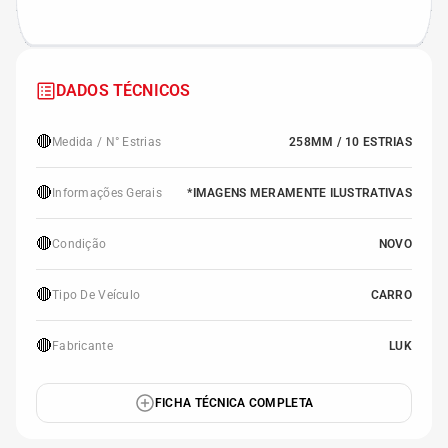
DADOS TÉCNICOS
🔴
Medida / N° Estrias
258MM / 10 ESTRIAS
🔴
Informações Gerais
*IMAGENS MERAMENTE ILUSTRATIVAS
🔴
Condição
NOVO
🔴
Tipo De Veículo
CARRO
🔴
Fabricante
LUK
FICHA TÉCNICA COMPLETA