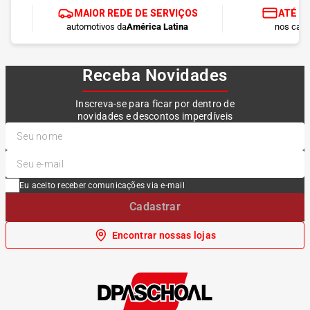
MAIOR REDE DE SERVIÇOS
ATÉ 1
automotivos da
América Latina
nos cart
Receba Novidades
Inscreva-se para ficar por dentro de
novidades e descontos imperdíveis
Eu aceito receber comunicações via e-mail
Cadastrar
Encontrar nossas lojas