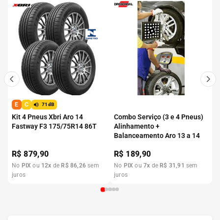
E
C
71dB
Kit 4 Pneus Xbri Aro 14
Combo Serviço (3 e 4 Pneus)
Fastway F3 175/75R14 86T
Alinhamento +
Balanceamento Aro 13 a 14
R$
879,90
R$
189,90
No
PIX
ou
12
x
de
R$
86
,
26
sem
No
PIX
ou
7
x
de
R$
31
,
91
sem
juros
juros