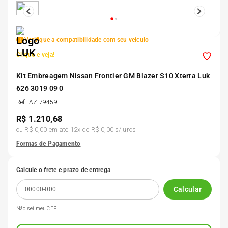
5
º
Kit 4 Pneu Xbri Aro 13
Verifique a compatibilidade com seu veículo
6
º
175 70r14
Clique e veja!
7
º
Kit Embreagem Nissan Frontier GM Blazer S10 Xterra Luk
185 65r15
626 3019 09 0
Ref
:
AZ-79459
8
º
185 60r15
R$
1.210,68
ou
R$ 0,00
em até
12
x de
R$ 0,00
s/juros
9
º
195 55r15
Formas de Pagamento
10
º
Pneu
Calcule o frete e prazo de entrega
Calcular
Não sei meu CEP