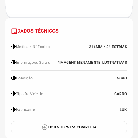
DADOS TÉCNICOS
🔴
Medida / N° Estrias
216MM / 24 ESTRIAS
🔴
Informações Gerais
*IMAGENS MERAMENTE ILUSTRATIVAS
🔴
Condição
NOVO
🔴
Tipo De Veículo
CARRO
🔴
Fabricante
LUK
FICHA TÉCNICA COMPLETA