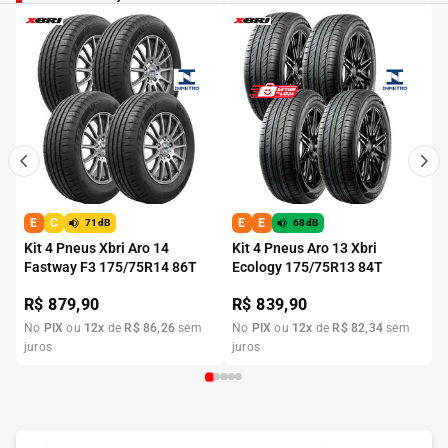
E
C
E
E
71dB
68dB
Kit 4 Pneus Xbri Aro 14
Kit 4 Pneus Aro 13 Xbri
Fastway F3 175/75R14 86T
Ecology 175/75R13 84T
R$
879,90
R$
839,90
No
PIX
ou
12
x
de
R$
86
,
26
sem
No
PIX
ou
12
x
de
R$
82
,
34
sem
juros
juros