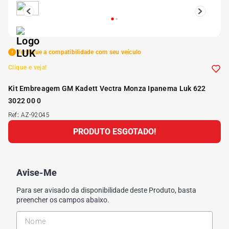
5
º
175 70r14
6
º
185 65r15
Verifique a compatibilidade com seu veículo
Clique e veja!
7
º
185 60r15
Kit Embreagem GM Kadett Vectra Monza Ipanema Luk 622
3022 00 0
8
º
205 55r16
Ref
:
AZ-92045
PRODUTO ESGOTADO!
9
º
Pneu
10
º
175 65 14
Avise-Me
Para ser avisado da disponibilidade deste Produto, basta
preencher os campos abaixo.