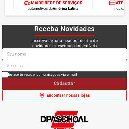
MAIOR REDE DE SERVIÇOS
ATÉ 1
automotivos da
América Latina
nos cart
Receba Novidades
Inscreva-se para ficar por dentro de
novidades e descontos imperdíveis
Eu aceito receber comunicações via e-mail
Cadastrar
Encontrar nossas lojas