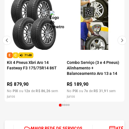
E
C
71dB
Kit 4 Pneus Xbri Aro 14
Combo Serviço (3 e 4 Pneus)
Fastway F3 175/75R14 86T
Alinhamento +
Balanceamento Aro 13 a 14
R$
879,90
R$
189,90
No
PIX
ou
12
x
de
R$
86
,
26
sem
No
PIX
ou
7
x
de
R$
31
,
91
sem
juros
juros
MAIOR REDE DE SERVIÇOS
ATÉ 1