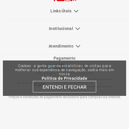
Links Úteis
Institucional
Atendimento
Pagamento
Cookies: a gente guarda estatísticas de visitas para
melhorar sua experiência de navegação, saiba mais em
Site Seguro e Reconhecimento
nossa
Política de Privacidade
ENTENDI E FECHAR
Preços e condições de pagamento exclusivos para compras via internet,
podendo variar nas lojas físicas. Ofertas válidas na compra de até 10 peças de
cada produto por cliente, até o término dos nossos estoques para internet. Caso
os produtos apresentem divergências de valores, o preço válido é o do carrinho
de compras. Vendas sujeitas a análise e confirmação de dados.
Comercial Automotiva S.A. CNPJ: 45.987.005/0001-98
Av Anton Von Zuben 2155, CEP 13.051-900, Campinas-SP​