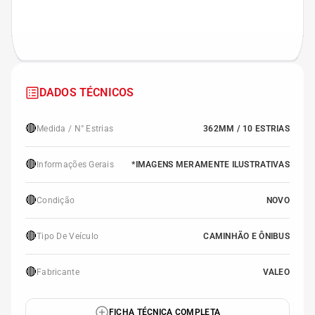
DADOS TÉCNICOS
🔴
Medida / N° Estrias
362MM / 10 ESTRIAS
🔴
Informações Gerais
*IMAGENS MERAMENTE ILUSTRATIVAS
🔴
Condição
NOVO
🔴
Tipo De Veículo
CAMINHÃO E ÔNIBUS
🔴
Fabricante
VALEO
FICHA TÉCNICA COMPLETA