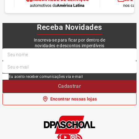
automotivos da
América Latina
nos cart
Receba Novidades
Inscreva-se para ficar por dentro de
novidades e descontos imperdíveis
Eu aceito receber comunicações via e-mail
Cadastrar
Encontrar nossas lojas