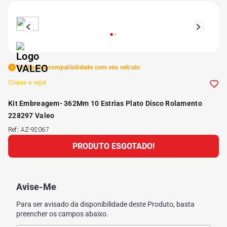
5
º
Kit 4 Pneu Xbri Aro 13
6
º
175 70r14
Verifique a compatibilidade com seu veículo
7
º
185 65r15
Clique e veja!
Kit Embreagem- 362Mm 10 Estrias Plato Disco Rolamento
8
º
185 60r15
228297 Valeo
Ref
:
AZ-92067
9
º
205 55r16
PRODUTO ESGOTADO!
10
º
Pneu
Avise-Me
Para ser avisado da disponibilidade deste Produto, basta
preencher os campos abaixo.