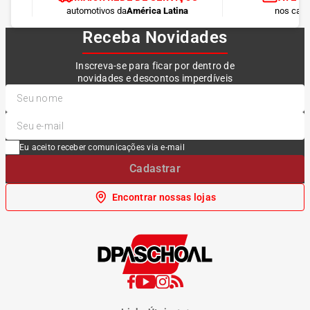
automotivos da
América Latina
nos cart
Receba Novidades
Inscreva-se para ficar por dentro de
novidades e descontos imperdíveis
Eu aceito receber comunicações via e-mail
Cadastrar
Encontrar nossas lojas