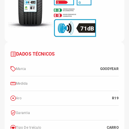
71dB
DADOS TÉCNICOS
Marca
GOODYEAR
Medida
Aro
R19
Garantia
Tipo De Veículo
CARRO