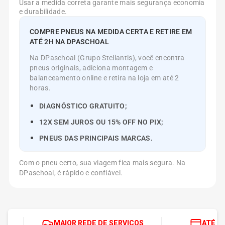
Usar a medida correta garante mais segurança economia
e durabilidade.
COMPRE PNEUS NA MEDIDA CERTA E RETIRE EM
ATÉ 2H NA DPASCHOAL
Na DPaschoal (Grupo Stellantis), você encontra
pneus originais, adiciona montagem e
balanceamento online e retira na loja em até 2
horas.
DIAGNÓSTICO GRATUITO;
12X SEM JUROS OU 15% OFF NO PIX;
PNEUS DAS PRINCIPAIS MARCAS.
Com o pneu certo, sua viagem fica mais segura. Na
DPaschoal, é rápido e confiável.
MAIOR REDE DE SERVIÇOS
ATÉ 1