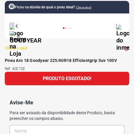
Ficou na dúvida de qual o pneu ideal?
Clique aqui!
5
º
175 70r14
6
º
185 65r15
7
º
185 60r15
Clique e veja!
Pneu Aro 18 Goodyear 225/60R18 Efficientgrip Suv 100V
8
º
205 55r16
Ref
:
402702
PRODUTO ESGOTADO!
9
º
Pneu
10
º
175 65 14
Avise-Me
Para ser avisado da disponibilidade deste Produto, basta
preencher os campos abaixo.