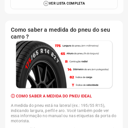
VER LISTA COMPLETA
Como saber a medida do pneu do seu
carro ?
ⓘ COMO SABER A MEDIDA DO PNEU IDEAL
A medida do pneu está na lateral (ex.: 195/55 R15),
indicando largura, perfil e aro. Você também pode ver
essa informação no manual ou nas etiquetas da porta do
motorista.