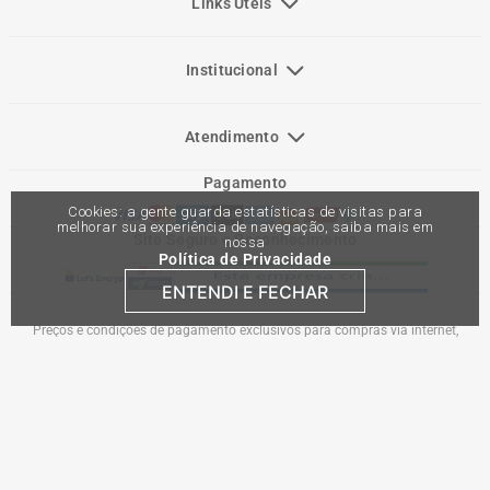
Links Úteis
Institucional
Atendimento
Pagamento
Cookies: a gente guarda estatísticas de visitas para
melhorar sua experiência de navegação, saiba mais em
Site Seguro e Reconhecimento
nossa
Política de Privacidade
ENTENDI E FECHAR
Preços e condições de pagamento exclusivos para compras via internet,
podendo variar nas lojas físicas. Ofertas válidas na compra de até 10 peças de
cada produto por cliente, até o término dos nossos estoques para internet. Caso
os produtos apresentem divergências de valores, o preço válido é o do carrinho
de compras. Vendas sujeitas a análise e confirmação de dados.
Comercial Automotiva S.A. CNPJ: 45.987.005/0001-98
Av Anton Von Zuben 2155, CEP 13.051-900, Campinas-SP​