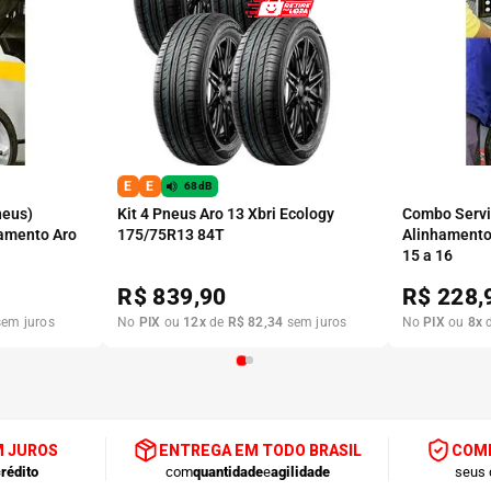
E
E
68dB
neus)
Kit 4 Pneus Aro 13 Xbri Ecology
Combo Serviç
amento Aro
175/75R13 84T
Alinhamento
15 a 16
R$
839,90
R$
228,
em juros
No
PIX
ou
12
x
de
R$
82
,
34
sem juros
No
PIX
ou
8
x
M JUROS
ENTREGA EM TODO BRASIL
COMP
rédito
com
quantidade
e
agilidade
seus 