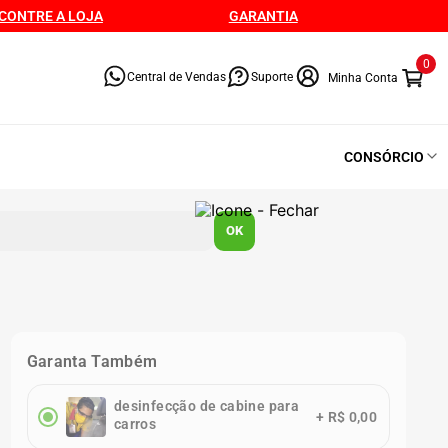
CONTRE A LOJA
GARANTIA
0
Central de Vendas
Suporte
CONSÓRCIO
OK
Garanta Também
desinfecção de cabine para
+
R$ 0,00
carros