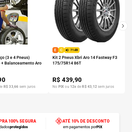
E
C
71dB
o (3 e 4 Pneus)
Kit 2 Pneus Xbri Aro 14 Fastway F3
 + Balanceamento Aro
175/75R14 86T
90
R$
439,90
de
R$
33
,
66
sem juros
No
PIX
ou
12
x
de
R$
43
,
12
sem juros
RA 100% SEGURA
ATÉ 10% DE DESCONTO
dados
protegidos
em pagamentos por
PIX