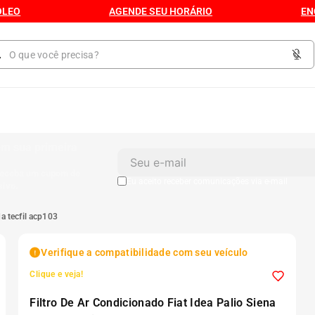
ÓLEO
AGENDE SEU HORÁRIO
EN
1
º
Kit 4 Pneu
m sua primeira
receba um cupom de
2
º
Kit Pneu
Eu aceito receber comunicações via e-mail
sivo.
da tecfil acp103
3
º
Bproauto
Verifique a compatibilidade com seu veículo
4
º
175 65r14
Clique e veja!
Filtro De Ar Condicionado Fiat Idea Palio Siena
5
º
Kit 4 Pneu Xbri Aro 13