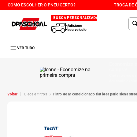
COMO ESCOLHER O PNEU CERTO?
TROCA DE 
BUSCA PERSONALIZADA
Adicione
seu veículo
VER TUDO
Economize e
compra!
Cadastre-se e 
desconto exclu
óleos e filtros
filtro de ar condicionado fiat idea palio siena stra