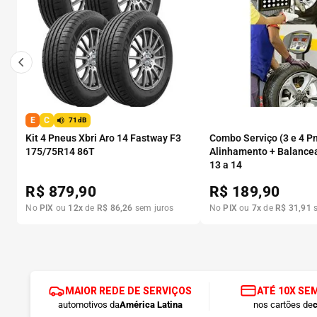
E
C
71dB
Kit 4 Pneus Xbri Aro 14 Fastway F3
Combo Serviço (3 e 4 P
175/75R14 86T
Alinhamento + Balance
13 a 14
R$
879,90
R$
189,90
No
PIX
ou
12
x
de
R$
86
,
26
sem juros
No
PIX
ou
7
x
de
R$
31
,
91
s
MAIOR REDE DE SERVIÇOS
ATÉ 10X SE
automotivos da
América Latina
nos cartões de
c