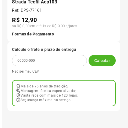
Strada Tecfil Acp103
Ref
:
DPS-77161
6
º
175 70r14
R$
12,90
ou
R$ 0,00
em até
1
x de
R$ 0,00
s/juros
7
º
185 65r15
Formas de Pagamento
8
º
185 60r15
Calcule o frete e prazo de entrega
Calcular
9
º
205 55r16
Não sei meu CEP
10
º
Pneu
Mais de 75 anos de tradição;
Montagem técnica especializada;
Vasta rede com mais de 120 lojas;
Segurança máxima no serviço.