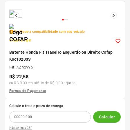
5
º
Kit 4 Pneu Xbri Aro 13
6
º
175 70r14
Verifique a compatibilidade com seu veículo
Clique e veja!
7
º
185 65r15
Batente Honda Fit Traseiro Esquerdo ou Direito Cofap
Ksc10203S
8
º
185 60r15
Ref
:
AZ-92996
R$
22,58
9
º
205 55r16
ou
R$ 0,00
em até
1
x de
R$ 0,00
s/juros
Formas de Pagamento
10
º
Pneu
Calcule o frete e prazo de entrega
Calcular
Não sei meu CEP