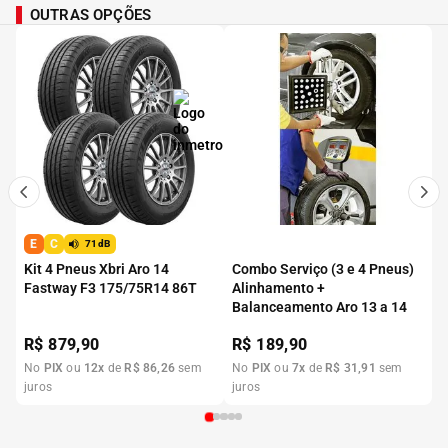
OUTRAS OPÇÕES
E
C
71dB
Kit 4 Pneus Xbri Aro 14
Combo Serviço (3 e 4 Pneus)
Fastway F3 175/75R14 86T
Alinhamento +
Balanceamento Aro 13 a 14
R$
879,90
R$
189,90
No
PIX
ou
12
x
de
R$
86
,
26
sem
No
PIX
ou
7
x
de
R$
31
,
91
sem
juros
juros