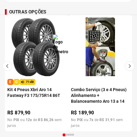
OUTRAS OPÇÕES
E
C
71dB
Kit 4 Pneus Xbri Aro 14
Combo Serviço (3 e 4 Pneus)
Fastway F3 175/75R14 86T
Alinhamento +
Balanceamento Aro 13 a 14
R$
879,90
R$
189,90
No
PIX
ou
12
x
de
R$
86
,
26
sem
No
PIX
ou
7
x
de
R$
31
,
91
sem
juros
juros