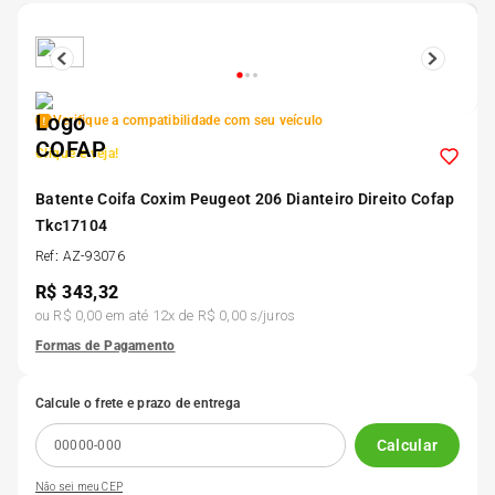
5
º
185 60r15
6
º
205 55r16
Verifique a compatibilidade com seu veículo
Clique e veja!
7
º
Pneu
Batente Coifa Coxim Peugeot 206 Dianteiro Direito Cofap
Tkc17104
8
º
195 55r15
Ref
:
AZ-93076
R$
343,32
9
º
175 65 14
ou
R$ 0,00
em até
12
x de
R$ 0,00
s/juros
Formas de Pagamento
10
º
175 70r13
Calcule o frete e prazo de entrega
Calcular
Não sei meu CEP