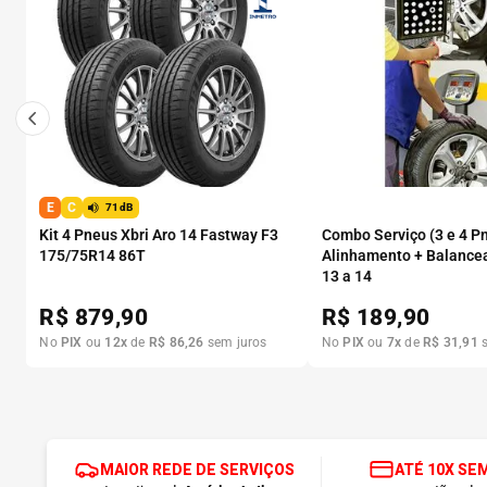
E
C
71dB
Kit 4 Pneus Xbri Aro 14 Fastway F3
Combo Serviço (3 e 4 P
175/75R14 86T
Alinhamento + Balance
13 a 14
R$
879,90
R$
189,90
No
PIX
ou
12
x
de
R$
86
,
26
sem juros
No
PIX
ou
7
x
de
R$
31
,
91
s
MAIOR REDE DE SERVIÇOS
ATÉ 10X SE