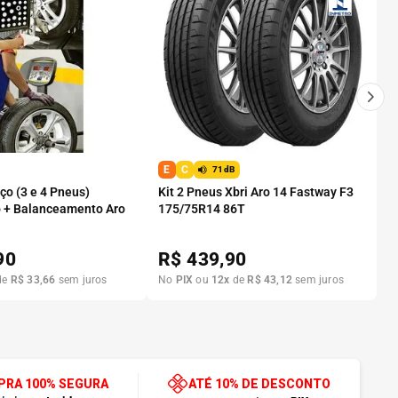
E
C
71dB
o (3 e 4 Pneus)
Kit 2 Pneus Xbri Aro 14 Fastway F3
 + Balanceamento Aro
175/75R14 86T
90
R$
439,90
de
R$
33
,
66
sem juros
No
PIX
ou
12
x
de
R$
43
,
12
sem juros
RA 100% SEGURA
ATÉ 10% DE DESCONTO