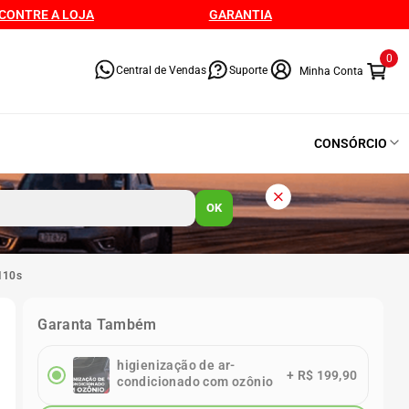
CONTRE A LOJA
GARANTIA
0
Central de Vendas
Suporte
CONSÓRCIO
OK
4110s
Garanta Também
higienização de ar-
+
R$ 199,90
condicionado com ozônio