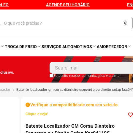
ÓLEO
AGENDE SEU HORÁRIO
EN
O
TROCA DE FREIO
SERVIÇOS AUTOMOTIVOS
AMORTECEDOR
1
º
Kit 4 Pneu
clusivo.
2
º
Kit Pneu
Eu aceito receber comunicações via e-mail
tecedor
batente localizador gm corsa dianteiro esquerdo ou direito cofap ksc0
3
º
Bproauto
Verifique a compatibilidade com seu veículo
4
º
175 65r14
Clique e veja!
Batente Localizador GM Corsa Dianteiro
5
º
Kit 4 Pneu Xbri Aro 13