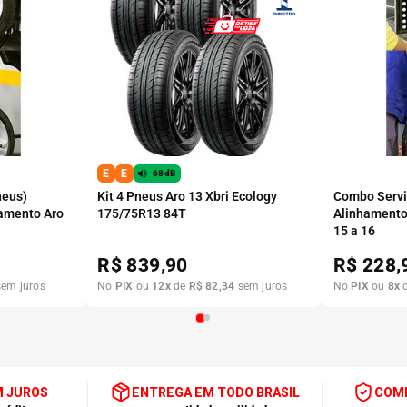
E
E
68dB
neus)
Kit 4 Pneus Aro 13 Xbri Ecology
Combo Serviç
amento Aro
175/75R13 84T
Alinhamento
15 a 16
R$
839,90
R$
228,
em juros
No
PIX
ou
12
x
de
R$
82
,
34
sem juros
No
PIX
ou
8
x
M JUROS
ENTREGA EM TODO BRASIL
COMP