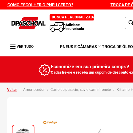
COMO ESCOLHER O PNEU CERTO?
TROCA DE 
BUSCA PERSONALIZADA
Adicione
seu veículo
PNEUS E CÂMARAS
TROCA DE ÓLE
VER TUDO
Economize em sua primeira compra!
Cadastre-se e receba um cupom de desconto ex
amortecedor
carro de passeio, suv e caminhonete
kit amor