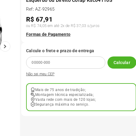
Esquerdo ou Direito Cofap Ksc04110S
Ref
:
AZ-92965
6
º
175 70r14
R$
67,91
ou
R$ 74,05
em até
2
x de
R$ 37,03
s/juros
7
º
185 65r15
Formas de Pagamento
8
º
185 60r15
Calcule o frete e prazo de entrega
Calcular
9
º
205 55r16
Não sei meu CEP
10
º
Pneu
Mais de 75 anos de tradição;
Montagem técnica especializada;
Vasta rede com mais de 120 lojas;
Segurança máxima no serviço.