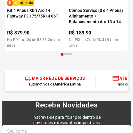
E
C
71dB
Kit 4 Pneus Xbri Aro 14
Combo Serviço (3 e 4 Pneus)
Fastway F3 175/75R14 86T
Alinhamento +
Balanceamento Aro 13 a 14
R$
879,90
R$
189,90
No
PIX
ou
12
x
de
R$
86
,
26
sem
No
PIX
ou
7
x
de
R$
31
,
91
sem
juros
juros
MAIOR REDE DE SERVIÇOS
ATÉ 1
automotivos da
América Latina
nos cart
Receba Novidades
Inscreva-se para ficar por dentro de
novidades e descontos imperdíveis