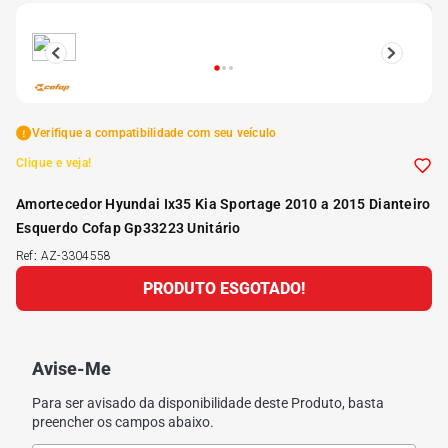
5
º
Kit 4 Pneu Xbri Aro 13
6
º
175 70r14
Verifique a compatibilidade com seu veículo
7
º
185 65r15
Clique e veja!
Amortecedor Hyundai Ix35 Kia Sportage 2010 a 2015 Dianteiro
8
º
185 60r15
Esquerdo Cofap Gp33223 Unitário
Ref
:
AZ-3304558
9
º
205 55r16
PRODUTO ESGOTADO!
10
º
Pneu
Avise-Me
Para ser avisado da disponibilidade deste Produto, basta
preencher os campos abaixo.