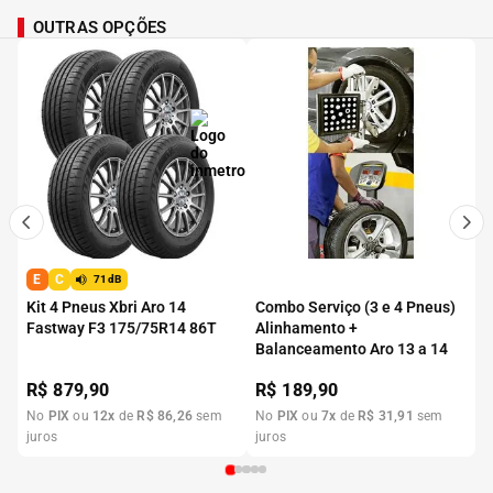
OUTRAS OPÇÕES
E
C
71dB
Kit 4 Pneus Xbri Aro 14
Combo Serviço (3 e 4 Pneus)
Fastway F3 175/75R14 86T
Alinhamento +
Balanceamento Aro 13 a 14
R$
879,90
R$
189,90
No
PIX
ou
12
x
de
R$
86
,
26
sem
No
PIX
ou
7
x
de
R$
31
,
91
sem
juros
juros