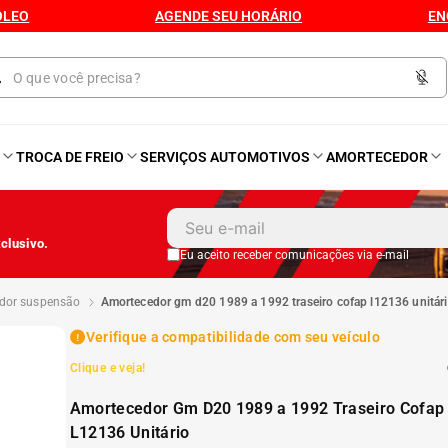
ÓLEO
AGENDE SEU HORÁRIO
EN
O
TROCA DE FREIO
SERVIÇOS AUTOMOTIVOS
AMORTECEDOR
1
º
Kit 4 Pneu
clusivo.
2
º
Kit Pneu
Eu aceito receber comunicações via e-mail
edor suspensão
amortecedor gm d20 1989 a 1992 traseiro cofap l12136 unitár
3
º
Bproauto
Verifique a compatibilidade com seu veículo
Clique e veja!
4
º
175 65r14
Amortecedor Gm D20 1989 a 1992 Traseiro Cofap
5
º
Kit 4 Pneu Xbri Aro 13
L12136 Unitário