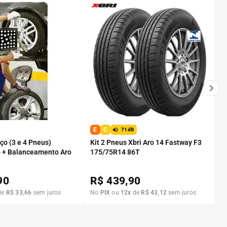
E
C
71dB
o (3 e 4 Pneus)
Kit 2 Pneus Xbri Aro 14 Fastway F3
 + Balanceamento Aro
175/75R14 86T
90
R$
439,90
de
R$
33
,
66
sem juros
No
PIX
ou
12
x
de
R$
43
,
12
sem juros