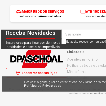
MAIOR REDE DE SERVIÇOS
ATÉ 10X SE
automotivos da
América Latina
nos cartões de
c
Receba Novidades
Eu aceito receber comunicaçõ
Inscreva-se para ficar por dentro de
novidades e descontos imperdíveis
Links Úteis
Agende seu Horário
Política de troca e devol
Minha Conta
Encontrar nossas lojas
Meus Pedidos
Cookies: a gente guarda estatísticas de visitas para 
Política de Privacidade
Política de Privacidade
Preços e condições de pagamento exclusivos para compras via internet, pode
produtos apresentem divergên