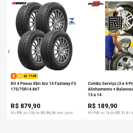
E
C
71dB
Kit 4 Pneus Xbri Aro 14 Fastway F3
Combo Serviço (3 e 4 P
175/75R14 86T
Alinhamento + Balance
13 a 14
R$
879,90
R$
189,90
No
PIX
ou
12
x
de
R$
86
,
26
sem juros
No
PIX
ou
7
x
de
R$
31
,
91
s