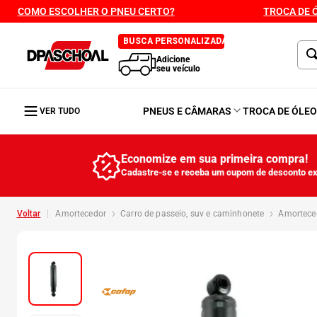
COMO ESCOLHER O PNEU CERTO?
TROCA DE 
BUSCA PERSONALIZADA
Adicione
seu veículo
PNEUS E CÂMARAS
TROCA DE ÓLE
VER TUDO
Economize em sua primeira compra!
Cadastre-se e receba um cupom de desconto ex
amortecedor
carro de passeio, suv e caminhonete
amortec