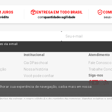
M JUROS
ENTREGA EM TODO BRASIL
COMP
rédito
com
quantidade
e
agilidade
seus 
es via e-mail
Institucional
Atendimento
Cia DPaschoal
Fale Conosco
ução
Nossa história
Trabalhe Con
Siga-nos
Você pode confiar
Promoções
melhorar sua experiência de navegação, saiba mais em nossa
ndo variar nas lojas físicas. Ofertas válidas na compra de até 10 peças de cada pr
cias de valores, o preço válido é o do carrinho de compras. Vendas sujeitas a an
Comercial Automotiva S.A. CNPJ: 45.987.005/0001-98
Av Anton Von Zuben 2155, CEP 13.051-900, Campinas-SP​