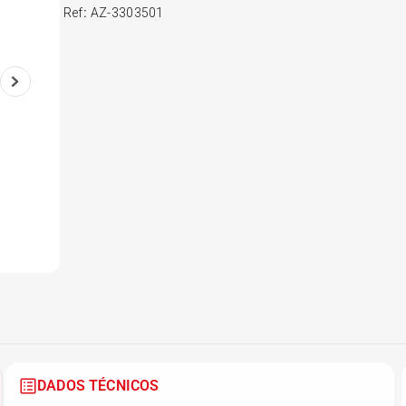
Ref
:
AZ-3303501
6
º
175 70r14
7
º
185 65r15
8
º
185 60r15
9
º
205 55r16
10
º
Pneu
DADOS TÉCNICOS