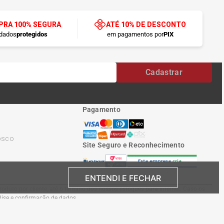
RA 100% SEGURA
ATÉ 10% DE DESCONTO
dados
protegidos
em pagamentos por
PIX
Cadastrar
Pagamento
osco
Site Seguro e Reconhecimento
ENTENDI E FECHAR
oduto por cliente, até o término dos nossos estoques para internet. Caso os
álise e confirmação de dados.