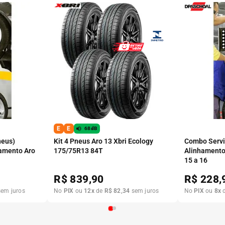
E
E
68dB
neus)
Kit 4 Pneus Aro 13 Xbri Ecology
Combo Serviç
amento Aro
175/75R13 84T
Alinhamento
15 a 16
R$
839,90
R$
228,
em juros
No
PIX
ou
12
x
de
R$
82
,
34
sem juros
No
PIX
ou
8
x