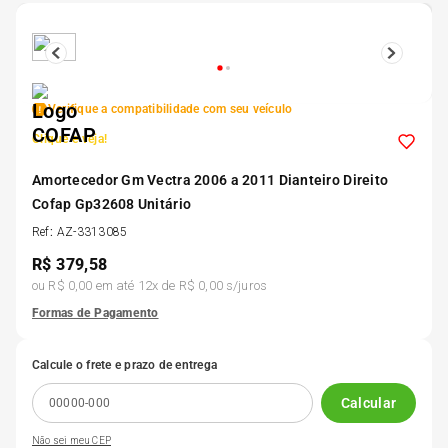
5
º
175 70r14
6
º
185 65r15
Verifique a compatibilidade com seu veículo
Clique e veja!
7
º
185 60r15
Amortecedor Gm Vectra 2006 a 2011 Dianteiro Direito
Cofap Gp32608 Unitário
8
º
205 55r16
Ref
:
AZ-3313085
R$
379,58
9
º
Pneu
ou
R$ 0,00
em até
12
x de
R$ 0,00
s/juros
Formas de Pagamento
10
º
175 65 14
Calcule o frete e prazo de entrega
Calcular
Não sei meu CEP