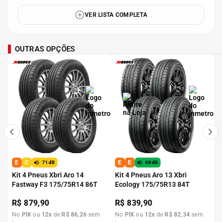
VER LISTA COMPLETA
OUTRAS OPÇÕES
E
C
E
E
71dB
68dB
Kit 4 Pneus Xbri Aro 14
Kit 4 Pneus Aro 13 Xbri
Fastway F3 175/75R14 86T
Ecology 175/75R13 84T
R$
879,90
R$
839,90
No
PIX
ou
12
x
de
R$
86
,
26
sem
No
PIX
ou
12
x
de
R$
82
,
34
sem