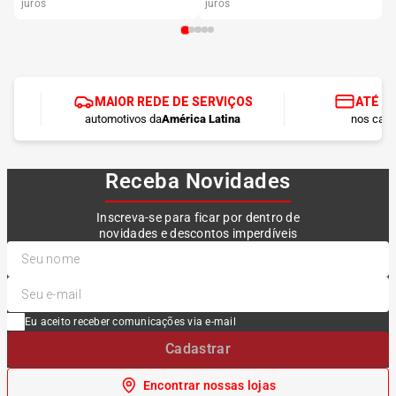
juros
juros
MAIOR REDE DE SERVIÇOS
ATÉ 1
automotivos da
América Latina
nos cart
Receba Novidades
Inscreva-se para ficar por dentro de
novidades e descontos imperdíveis
Eu aceito receber comunicações via e-mail
Cadastrar
Encontrar nossas lojas