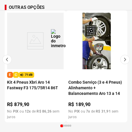
OUTRAS OPÇÕES
E
C
71dB
Kit 4 Pneus Xbri Aro 14
Combo Serviço (3 e 4 Pneus)
Fastway F3 175/75R14 86T
Alinhamento +
Balanceamento Aro 13 a 14
R$
879,90
R$
189,90
No
PIX
ou
12
x
de
R$
86
,
26
sem
No
PIX
ou
7
x
de
R$
31
,
91
sem
juros
juros