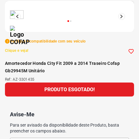
5
º
Kit 4 Pneu Xbri Aro 13
6
º
175 70r14
Verifique a compatibilidade com seu veículo
7
º
185 65r15
Clique e veja!
Amortecedor Honda City Fit 2009 a 2014 Traseiro Cofap
8
º
185 60r15
Gb29945M Unitário
Ref
:
AZ-3301435
9
º
205 55r16
PRODUTO ESGOTADO!
10
º
Pneu
Avise-Me
Para ser avisado da disponibilidade deste Produto, basta
preencher os campos abaixo.