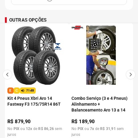
OUTRAS OPÇÕES
E
C
71dB
Kit 4 Pneus Xbri Aro 14
Combo Serviço (3 e 4 Pneus)
Fastway F3 175/75R14 86T
Alinhamento +
Balanceamento Aro 13 a 14
R$
879,90
R$
189,90
No
PIX
ou
12
x
de
R$
86
,
26
sem
No
PIX
ou
7
x
de
R$
31
,
91
sem
juros
juros