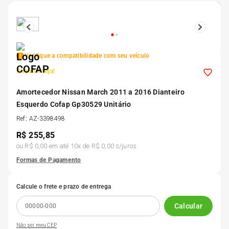
5
º
185 60r15
6
º
205 55r16
Verifique a compatibilidade com seu veículo
Clique e veja!
7
º
Pneu
Amortecedor Nissan March 2011 a 2016 Dianteiro
Esquerdo Cofap Gp30529 Unitário
8
º
195 55r15
Ref
:
AZ-3398498
R$
255,85
9
º
175 65 14
ou
R$ 0,00
em até
10
x de
R$ 0,00
s/juros
Formas de Pagamento
10
º
175 70r13
Calcule o frete e prazo de entrega
Calcular
Não sei meu CEP