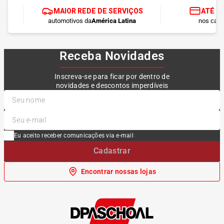
MAIOR REDE DE SERVIÇOS
ATÉ 1
automotivos da
América Latina
nos cart
Receba Novidades
Inscreva-se para ficar por dentro de
novidades e descontos imperdíveis
Eu aceito receber comunicações via e-mail
Cadastrar
Encontrar nossas lojas