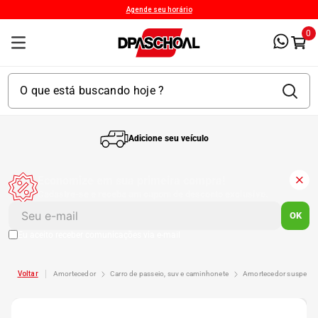
Agende seu horário
0
Adicione seu veículo
1
º
Kit 4 Pneu
Economize em sua primeira compra!
Cadastre-se e receba um cupom de desconto exclusivo.
2
º
Kit Pneu
OK
Eu aceito receber comunicações via e-mail
3
º
Bproauto
amortecedor
carro de passeio, suv e caminhonete
amortecedor suspens
4
º
Kit 4 Pneu Xbri Aro 13