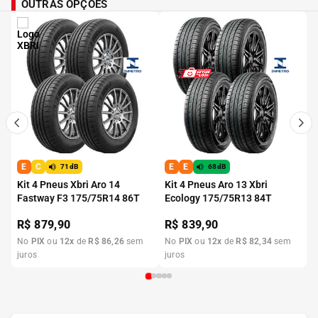
OUTRAS OPÇÕES
E
C
E
E
71dB
68dB
Kit 4 Pneus Xbri Aro 14
Kit 4 Pneus Aro 13 Xbri
Fastway F3 175/75R14 86T
Ecology 175/75R13 84T
R$
879,90
R$
839,90
No
PIX
ou
12
x
de
R$
86
,
26
sem
No
PIX
ou
12
x
de
R$
82
,
34
sem
juros
juros