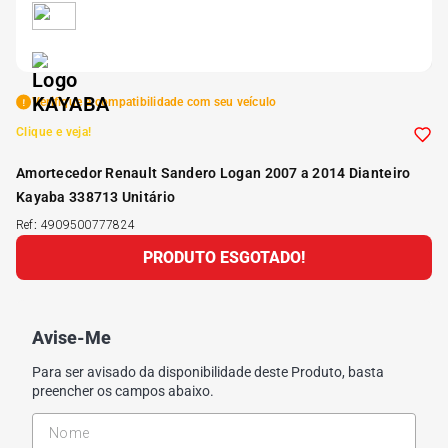
5
º
175 70r14
6
º
185 65r15
Verifique a compatibilidade com seu veículo
Clique e veja!
7
º
185 60r15
Amortecedor Renault Sandero Logan 2007 a 2014 Dianteiro
Kayaba 338713 Unitário
8
º
205 55r16
Ref
:
4909500777824
PRODUTO ESGOTADO!
9
º
Pneu
10
º
175 65 14
Avise-Me
Para ser avisado da disponibilidade deste Produto, basta
preencher os campos abaixo.