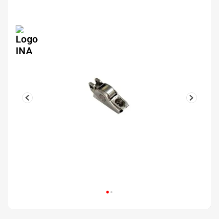
5
º
Kit 4 Pneu Xbri Aro 13
6
º
175 70r14
7
º
185 65r15
8
º
185 60r15
9
º
205 55r16
10
º
Pneu