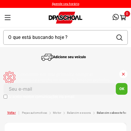
Agende seu horário
0
Adicione seu veículo
1
º
Kit 4 Pneu
Economize em sua primeira compra!
Cadastre-se e receba um cupom de desconto exclusivo.
2
º
Kit Pneu
OK
Eu aceito receber comunicações via e-mail
3
º
Bproauto
peças automotivas
motor
balancim e escora
balancim cabecote ford 
4
º
175 65r14