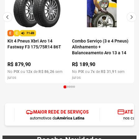
E
C
71dB
Kit 4 Pneus Xbri Aro 14
Combo Serviço (3 e 4 Pneus)
Fastway F3 175/75R14 86T
Alinhamento +
Balanceamento Aro 13 a 14
R$
879,90
R$
189,90
No
PIX
ou
12
x
de
R$
86
,
26
sem
No
PIX
ou
7
x
de
R$
31
,
91
sem
juros
juros
MAIOR REDE DE SERVIÇOS
ATÉ 1
automotivos da
América Latina
nos cart