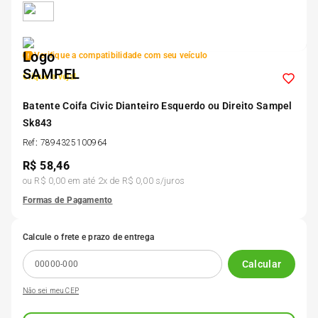
5
º
185 60r15
Verifique a compatibilidade com seu veículo
6
º
205 55r16
Clique e veja!
7
º
Batente Coifa Civic Dianteiro Esquerdo ou Direito Sampel
Pneu
Sk843
Ref
:
7894325100964
8
º
195 55r15
R$
58,46
ou
R$ 0,00
em até
2
x de
R$ 0,00
s/juros
9
º
175 65 14
Formas de Pagamento
10
º
175 70r13
Calcule o frete e prazo de entrega
Calcular
Não sei meu CEP