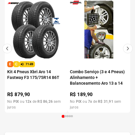
E
C
71dB
Kit 4 Pneus Xbri Aro 14
Combo Serviço (3 e 4 Pneus)
Fastway F3 175/75R14 86T
Alinhamento +
Balanceamento Aro 13 a 14
R$
879,90
R$
189,90
No
PIX
ou
12
x
de
R$
86
,
26
sem
No
PIX
ou
7
x
de
R$
31
,
91
sem
juros
juros