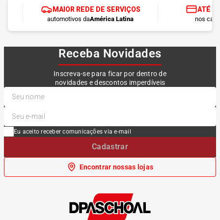
MAIOR REDE DE SERVIÇOS
ATÉ 1
automotivos da
América Latina
nos cart
Receba Novidades
Inscreva-se para ficar por dentro de
novidades e descontos imperdíveis
Eu aceito receber comunicações via e-mail
Cadastrar
Encontrar nossas lojas