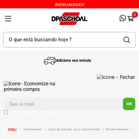
Agende seu horário
0
Adicione seu veículo
1
º
Kit 4 Pneu
Economize em sua
primeira compra!
Cadastre-se e receba um cupom de
2
º
Bproauto
desconto exclusivo.
OK
3
º
Kit 4 Pneu Xbri Aro 13
Eu aceito receber comunicações via e-mail
4
º
amortecedor
carro de passeio, suv e caminhonete
kit amortecedor
b
175 70r14