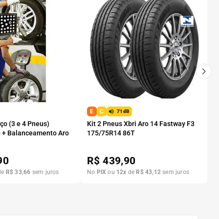
E
C
71dB
o (3 e 4 Pneus)
Kit 2 Pneus Xbri Aro 14 Fastway F3
 + Balanceamento Aro
175/75R14 86T
90
R$
439,90
de
R$
33
,
66
sem juros
No
PIX
ou
12
x
de
R$
43
,
12
sem juros