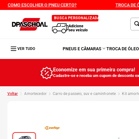
COMO ESCOLHER O PNEU CERTO?
TROCA DE 
BUSCA PERSONALIZADA
Adicione
seu veículo
PNEUS E CÂMARAS
TROCA DE ÓLE
VER TUDO
Economize em sua primeira compra!
Cadastre-se e receba um cupom de desconto ex
amortecedor
carro de passeio, suv e caminhonete
kit amor