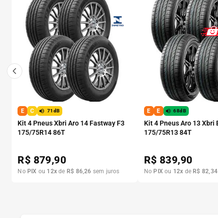
E
C
E
E
71dB
68dB
Kit 4 Pneus Xbri Aro 14 Fastway F3
Kit 4 Pneus Aro 13 Xbri
175/75R14 86T
175/75R13 84T
R$
879,90
R$
839,90
No
PIX
ou
12
x
de
R$
86
,
26
sem juros
No
PIX
ou
12
x
de
R$
82
,
34