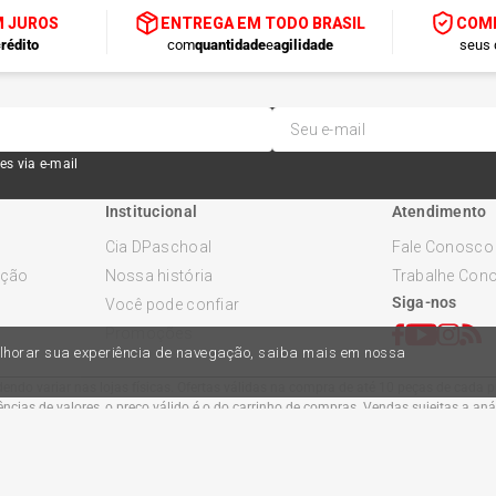
M JUROS
ENTREGA EM TODO BRASIL
COMP
rédito
com
quantidade
e
agilidade
seus 
es via e-mail
Institucional
Atendimento
Cia DPaschoal
Fale Conosco
ução
Nossa história
Trabalhe Con
Siga-nos
Você pode confiar
Promoções
melhorar sua experiência de navegação, saiba mais em nossa
ndo variar nas lojas físicas. Ofertas válidas na compra de até 10 peças de cada pr
cias de valores, o preço válido é o do carrinho de compras. Vendas sujeitas a an
Comercial Automotiva S.A. CNPJ: 45.987.005/0001-98
Av Anton Von Zuben 2155, CEP 13.051-900, Campinas-SP​