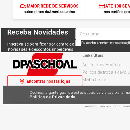
MAIOR REDE DE SERVIÇOS
ATÉ 10X SE
automotivos da
América Latina
nos cartões de
c
Receba Novidades
Eu aceito receber comunicaçõ
Inscreva-se para ficar por dentro de
novidades e descontos imperdíveis
Links Úteis
Agende seu Horário
Política de troca e devol
Minha Conta
Encontrar nossas lojas
Meus Pedidos
Cookies: a gente guarda estatísticas de visitas para 
Política de Privacidade
Política de Privacidade
Preços e condições de pagamento exclusivos para compras via internet, pode
produtos apresentem divergên