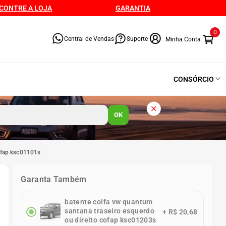
CONTRE A LOJA
GARANTIA
0
Central de Vendas
Suporte
CONSÓRCIO
OK
cofap ksc01101s
Garanta Também
batente coifa vw quantum
santana traseiro esquerdo
+
R$ 20,68
ou direito cofap ksc01203s