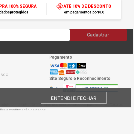
RA 100% SEGURA
ATÉ 10% DE DESCONTO
dados
protegidos
em pagamentos por
PIX
Cadastrar
Pagamento
osco
Site Seguro e Reconhecimento
ENTENDI E FECHAR
oduto por cliente, até o término dos nossos estoques para internet. Caso os
álise e confirmação de dados.