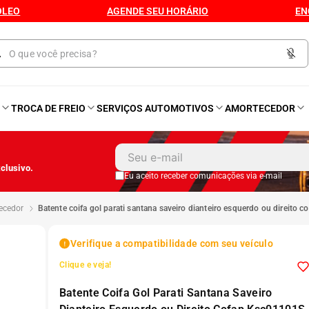
ÓLEO
AGENDE SEU HORÁRIO
EN
O
TROCA DE FREIO
SERVIÇOS AUTOMOTIVOS
AMORTECEDOR
1
º
Kit 4 Pneu
clusivo.
2
º
Kit Pneu
Eu aceito receber comunicações via e-mail
tecedor
batente coifa gol parati santana saveiro dianteiro esquerdo ou direito 
3
º
Bproauto
Verifique a compatibilidade com seu veículo
4
º
Kit 4 Pneu Xbri Aro 13
Clique e veja!
Batente Coifa Gol Parati Santana Saveiro
5
º
175 70r14