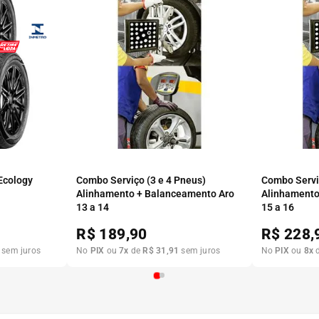
 Ecology
Combo Serviço (3 e 4 Pneus)
Combo Serviç
Alinhamento + Balanceamento Aro
Alinhamento
13 a 14
15 a 16
R$
189,90
R$
228,
sem juros
No
PIX
ou
7
x
de
R$
31
,
91
sem juros
No
PIX
ou
8
x