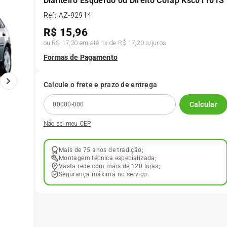
Dianteiro Esquerdo ou Direito Cofap Ksc01101S
Ref
:
AZ-92914
6
º
185 65r15
R$
15,96
ou
R$ 17,20
em até
1
x de
R$ 17,20
s/juros
7
º
185 60r15
Formas de Pagamento
8
º
205 55r16
Calcule o frete e prazo de entrega
Calcular
9
º
Pneu
Não sei meu CEP
10
º
175 65 14
Mais de 75 anos de tradição;
Montagem técnica especializada;
Vasta rede com mais de 120 lojas;
Segurança máxima no serviço.