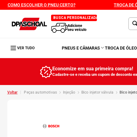
COMO ESCOLHER O PNEU CERTO?
TROCA DE 
BUSCA PERSONALIZADA
Adicione
seu veículo
PNEUS E CÂMARAS
TROCA DE ÓLE
VER TUDO
Economize em sua primeira compra!
Cadastre-se e receba um cupom de desconto ex
peças automotivas
injeção
bico injetor válvula
bico inj