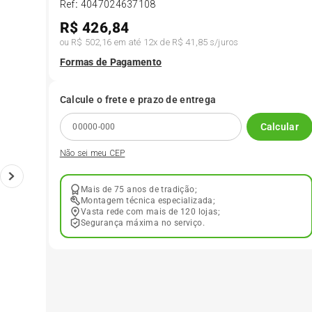
Ref
:
4047024637108
R$
426,84
6
º
175 70r14
ou
R$ 502,16
em até
12
x de
R$ 41,85
s/juros
Formas de Pagamento
7
º
185 65r15
Calcule o frete e prazo de entrega
8
º
185 60r15
Calcular
Não sei meu CEP
9
º
195 55r15
Mais de 75 anos de tradição;
10
º
Pneu
Montagem técnica especializada;
Vasta rede com mais de 120 lojas;
Segurança máxima no serviço.