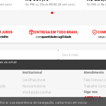
em juros
No
PIX
ou
12
x
de
R$
82
,
34
sem juros
No
PIX
ou
8
x
M JUROS
ENTREGA EM TODO BRASIL
COMP
rédito
com
quantidade
e
agilidade
seus 
es via e-mail
Institucional
Atendimento
Cia DPaschoal
Fale Conosco
ução
Nossa história
Trabalhe Con
Siga-nos
Você pode confiar
Promoções
melhorar sua experiência de navegação, saiba mais em nossa