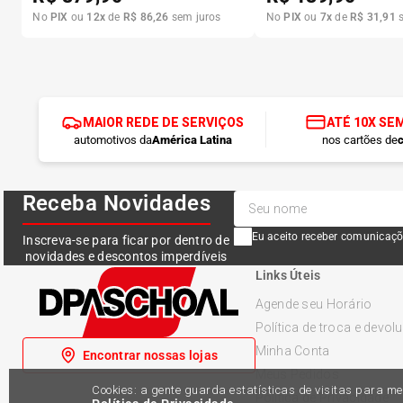
No
PIX
ou
12
x
de
R$
86
,
26
sem juros
No
PIX
ou
7
x
de
R$
31
,
91
s
MAIOR REDE DE SERVIÇOS
ATÉ 10X SE
automotivos da
América Latina
nos cartões de
c
Receba Novidades
Eu aceito receber comunicaçõ
Inscreva-se para ficar por dentro de
novidades e descontos imperdíveis
Links Úteis
Agende seu Horário
Política de troca e devol
Minha Conta
Encontrar nossas lojas
Meus Pedidos
Cookies: a gente guarda estatísticas de visitas para 
Política de Privacidade