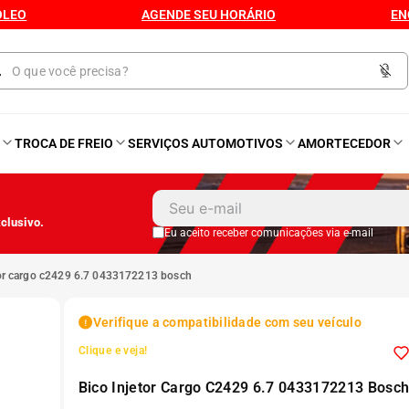
ÓLEO
AGENDE SEU HORÁRIO
EN
O
TROCA DE FREIO
SERVIÇOS AUTOMOTIVOS
AMORTECEDOR
1
º
Kit 4 Pneu
clusivo.
2
º
Kit Pneu
Eu aceito receber comunicações via e-mail
etor cargo c2429 6.7 0433172213 bosch
3
º
Bproauto
Verifique a compatibilidade com seu veículo
4
º
175 65r14
Clique e veja!
Bico Injetor Cargo C2429 6.7 0433172213 Bosc
5
º
Kit 4 Pneu Xbri Aro 13