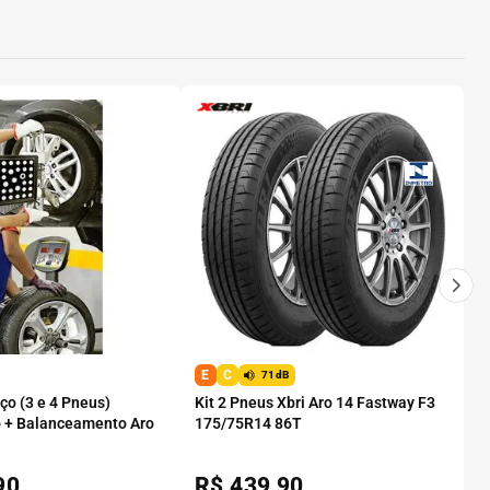
E
C
71dB
o (3 e 4 Pneus)
Kit 2 Pneus Xbri Aro 14 Fastway F3
 + Balanceamento Aro
175/75R14 86T
90
R$
439,90