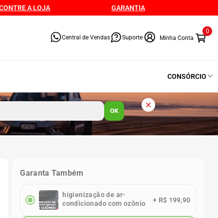
CONTRE A LOJA
GARANTIA
0
Central de Vendas
Suporte
CONSÓRCIO
OK
Garanta Também
higienização de ar-
+
R$ 199,90
condicionado com ozônio
h