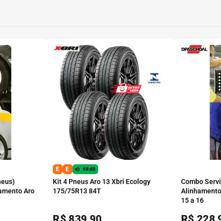
E
E
68dB
neus)
Kit 4 Pneus Aro 13 Xbri Ecology
Combo Serviç
amento Aro
175/75R13 84T
Alinhamento
15 a 16
R$
839,90
R$
228,