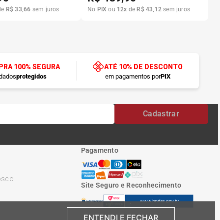
de
R$
33
,
66
sem juros
No
PIX
ou
12
x
de
R$
43
,
12
sem juros
RA 100% SEGURA
ATÉ 10% DE DESCONTO
dados
protegidos
em pagamentos por
PIX
Cadastrar
Pagamento
osco
Site Seguro e Reconhecimento
ENTENDI E FECHAR