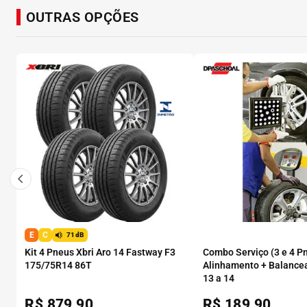
OUTRAS OPÇÕES
E
C
71dB
Kit 4 Pneus Xbri Aro 14 Fastway F3
Combo Serviço (3 e 4 P
175/75R14 86T
Alinhamento + Balance
13 a 14
R$
879,90
R$
189,90