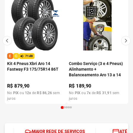
E
C
71dB
Kit 4 Pneus Xbri Aro 14
Combo Serviço (3 e 4 Pneus)
Fastway F3 175/75R14 86T
Alinhamento +
Balanceamento Aro 13 a 14
R$
879,90
R$
189,90
No
PIX
ou
12
x
de
R$
86
,
26
sem
No
PIX
ou
7
x
de
R$
31
,
91
sem
juros
juros
MAIOR REDE DE SERVIÇOS
ATÉ 1