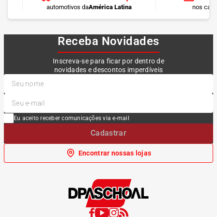
automotivos da
América Latina
nos cart
Receba Novidades
Inscreva-se para ficar por dentro de
novidades e descontos imperdíveis
Eu aceito receber comunicações via e-mail
Cadastrar
Encontrar nossas lojas