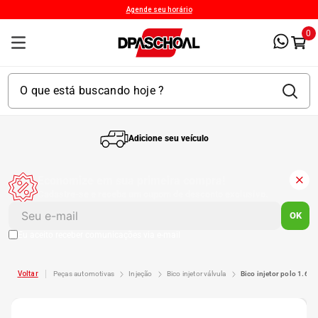
Agende seu horário
0
Adicione seu veículo
1
º
Kit 4 Pneu
Economize em sua primeira compra!
Cadastre-se e receba um cupom de desconto exclusivo.
2
º
Kit Pneu
OK
Eu aceito receber comunicações via e-mail
3
º
Bproauto
peças automotivas
injeção
bico injetor válvula
bico injetor polo 1.6
4
º
175 65r14