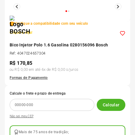
5
º
Kit 4 Pneu Xbri Aro 13
Verifique a compatibilidade com seu veículo
6
º
175 70r14
Clique e veja!
7
º
Bico Injetor Polo 1.6 Gasolina 0280156096 Bosch
185 65r15
Ref
:
4047024657304
R$
170,85
8
º
185 60r15
ou
R$ 0,00
em até
6
x de
R$ 0,00
s/juros
Formas de Pagamento
9
º
195 55r15
Calcule o frete e prazo de entrega
10
º
Pneu
Calcular
Não sei meu CEP
Mais de 75 anos de tradição;