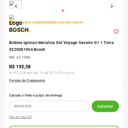
5
º
Kit 4 Pneu Xbri Aro 13
Verifique a compatibilidade com seu veículo
6
º
175 70r14
Clique e veja!
7
º
Bobina Ignicao Metalica Gol Voyage Saveiro G1 1 Torre
185 65r15
9220081054 Bosch
Ref
:
AZ-1948
8
º
185 60r15
R$
192,58
ou
R$ 0,00
em até
7
x de
R$ 0,00
s/juros
9
º
205 55r16
Formas de Pagamento
10
º
Pneu
Calcule o frete e prazo de entrega
Calcular
Não sei meu CEP