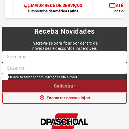
MAIOR REDE DE SERVIÇOS
ATÉ 1
automotivos da
América Latina
nos cart
Receba Novidades
Inscreva-se para ficar por dentro de
novidades e descontos imperdíveis
Eu aceito receber comunicações via e-mail
Cadastrar
Encontrar nossas lojas