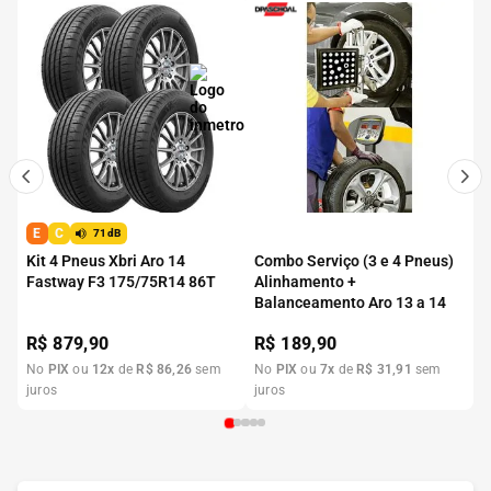
E
C
71dB
Kit 4 Pneus Xbri Aro 14
Combo Serviço (3 e 4 Pneus)
Fastway F3 175/75R14 86T
Alinhamento +
Balanceamento Aro 13 a 14
R$
879,90
R$
189,90
No
PIX
ou
12
x
de
R$
86
,
26
sem
No
PIX
ou
7
x
de
R$
31
,
91
sem
juros
juros