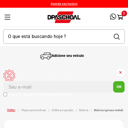
Agende seu horário
0
Adicione seu veículo
1
º
Kit 4 Pneu
Economize em sua primeira compra!
Cadastre-se e receba um cupom de desconto exclusivo.
2
º
Kit Pneu
OK
Eu aceito receber comunicações via e-mail
3
º
Bproauto
peças automotivas
elétrica e ignição
bobina
bobina ignicao metalica
4
º
175 65r14