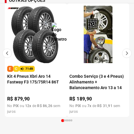
OUTRAS OPÇÕES
E
C
71dB
Kit 4 Pneus Xbri Aro 14
Combo Serviço (3 e 4 Pneus)
Fastway F3 175/75R14 86T
Alinhamento +
Balanceamento Aro 13 a 14
R$
879,90
R$
189,90
No
PIX
ou
12
x
de
R$
86
,
26
sem
No
PIX
ou
7
x
de
R$
31
,
91
sem
juros
juros