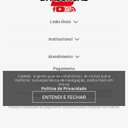
Links Úteis
Institucional
Atendimento
Pagamento
Cookies: a gente guarda estatísticas de visitas para
melhorar sua experiência de navegação, saiba mais em
Site Seguro e Reconhecimento
nossa
Política de Privacidade
ENTENDI E FECHAR
Preços e condições de pagamento exclusivos para compras via internet,
podendo variar nas lojas físicas. Ofertas válidas na compra de até 10 peças de
cada produto por cliente, até o término dos nossos estoques para internet. Caso
os produtos apresentem divergências de valores, o preço válido é o do carrinho
de compras. Vendas sujeitas a análise e confirmação de dados.