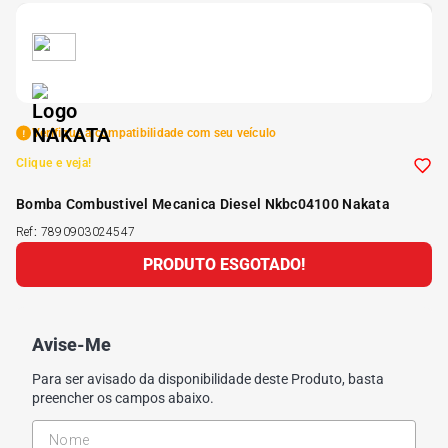
5
º
185 60r15
6
º
205 55r16
Verifique a compatibilidade com seu veículo
7
º
Pneu
Clique e veja!
Bomba Combustivel Mecanica Diesel Nkbc04100 Nakata
8
º
195 55r15
Ref
:
7890903024547
PRODUTO ESGOTADO!
9
º
175 65 14
10
º
175 70r13
Avise-Me
Para ser avisado da disponibilidade deste Produto, basta
preencher os campos abaixo.