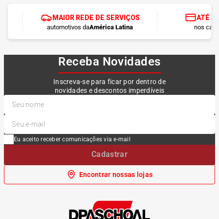
MAIOR REDE DE SERVIÇOS
ATÉ 1
automotivos da
América Latina
nos cart
Receba Novidades
Inscreva-se para ficar por dentro de
novidades e descontos imperdíveis
Eu aceito receber comunicações via e-mail
Cadastrar
Encontrar nossas lojas