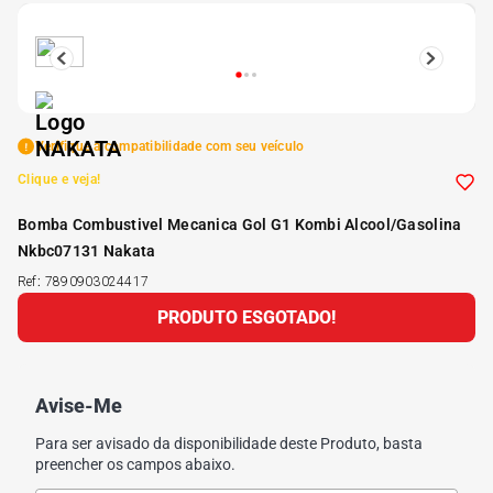
5
º
175 70r14
6
º
185 65r15
Verifique a compatibilidade com seu veículo
7
º
185 60r15
Clique e veja!
Bomba Combustivel Mecanica Gol G1 Kombi Alcool/Gasolina
8
º
205 55r16
Nkbc07131 Nakata
Ref
:
7890903024417
9
º
Pneu
PRODUTO ESGOTADO!
10
º
175 65 14
Avise-Me
Para ser avisado da disponibilidade deste Produto, basta
preencher os campos abaixo.