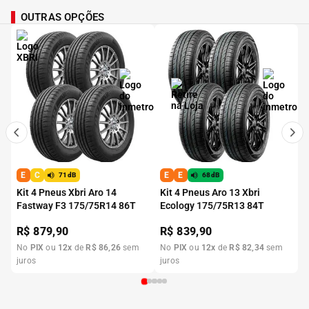
OUTRAS OPÇÕES
E
C
E
E
71dB
68dB
Kit 4 Pneus Xbri Aro 14
Kit 4 Pneus Aro 13 Xbri
Fastway F3 175/75R14 86T
Ecology 175/75R13 84T
R$
879,90
R$
839,90
No
PIX
ou
12
x
de
R$
86
,
26
sem
No
PIX
ou
12
x
de
R$
82
,
34
sem
juros
juros